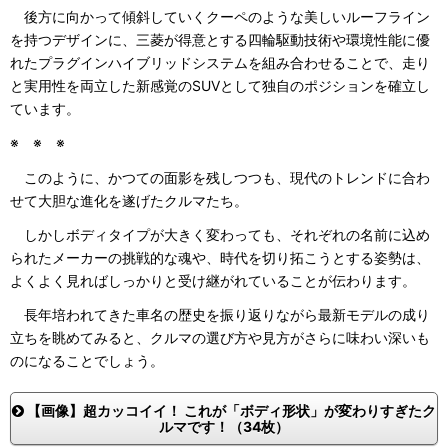
後方に向かって傾斜していくクーペのような美しいルーフライン
を持つデザインに、三菱が得意とする四輪駆動技術や環境性能に優
れたプラグインハイブリッドシステムを組み合わせることで、走り
と実用性を両立した新感覚のSUVとして独自のポジションを確立し
ています。
※ ※ ※
このように、かつての面影を残しつつも、現代のトレンドに合わ
せて大胆な進化を遂げたクルマたち。
しかしボディタイプが大きく変わっても、それぞれの名前に込め
られたメーカーの挑戦的な魂や、時代を切り拓こうとする姿勢は、
よくよく見ればしっかりと受け継がれていることが伝わります。
長年培われてきた車名の歴史を振り返りながら最新モデルの成り
立ちを眺めてみると、クルマの選び方や見方がさらに味わい深いも
のになることでしょう。
【画像】超カッコイイ！ これが「ボディ形状」が変わりすぎたク
ルマです！（34枚）