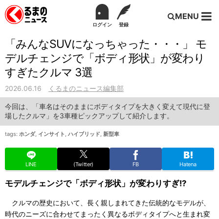
MENU
ログイン
登録
「みんなSUVになっちゃった・・・」 モ
デルチェンジで「ボディ形状」が変わり
すぎたクルマ 3選
2026.06.16
くるまのニュース編集部
今回は、「車名はそのままにボディタイプを大きく変えて現代に登
場したクルマ」を3車種ピックアップして紹介します。
tags:
ホンダ
,
インサイト
,
ハイブリッド
,
新型車
LINE
(Twitter)
FB
Hatena
モデルチェンジで「ボディ形状」が変わりすぎ!?
クルマの歴史において、長く親しまれてきた伝統的なモデルが、
時代のニーズに合わせてまったく異なるボディタイプへと生まれ変