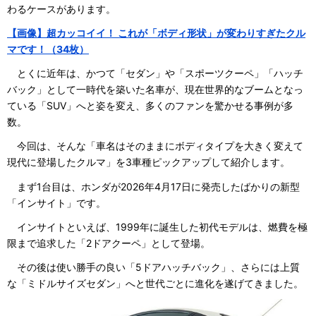
わるケースがあります。
【画像】超カッコイイ！ これが「ボディ形状」が変わりすぎたクル
マです！（34枚）
とくに近年は、かつて「セダン」や「スポーツクーペ」「ハッチ
バック」として一時代を築いた名車が、現在世界的なブームとなっ
ている「SUV」へと姿を変え、多くのファンを驚かせる事例が多
数。
今回は、そんな「車名はそのままにボディタイプを大きく変えて
現代に登場したクルマ」を3車種ピックアップして紹介します。
まず1台目は、ホンダが2026年4月17日に発売したばかりの新型
「インサイト」です。
インサイトといえば、1999年に誕生した初代モデルは、燃費を極
限まで追求した「2ドアクーペ」として登場。
その後は使い勝手の良い「5ドアハッチバック」、さらには上質
な「ミドルサイズセダン」へと世代ごとに進化を遂げてきました。