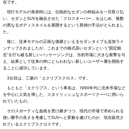
在です。
現行モデルの発表時には、伝統的なセダンの枠組みを一旦取り払
い、セダンとSUVを融合させた「クロスオーバー」をはじめ、複数
の異なるボディスタイルを展開するという異例の手法がとられまし
た。
後に、従来モデルの正統な後継といえるセダンタイプも追加ライ
ンナップされましたが、これまでの格式高いセダンという“固定観
念”を打ち破る新しいパッケージングは、当初市場に大きな衝撃を与
え、結果として従来の枠にとらわれない新しいユーザー層を開拓す
ることに成功しています。
3台目は、三菱の「エクリプスクロス」です。
もともと「エクリプス」という車名は、1990年代に北米市場など
を中心に人気を博した、スタイリッシュなスポーツクーペに用いら
れていたもの。
そのスポーティな血統を受け継ぎつつ、現代の市場で求められる
使い勝手の良さを考慮してSUVへと変貌を遂げたのが、現在販売さ
れているエクリプスクロスです。