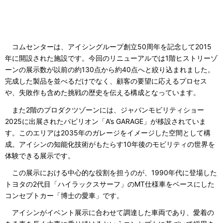
コムセンターは、アイシングループ創立50周年を記念して2015
年に開設された施設です。今回のリニューアルでは1階ヒストリーゾ
ーンの展示数が以前の約130点から約40点へと絞り込まれました。
完成した製品を並べるだけでなく、顧客の要望に応えるプロセス
や、失敗作も含めた挑戦の歴史を伝える構成となっています。
また2階のプロダクツゾーンには、ジャパンモビリティショー
2025に出展されたパビリオン「A’s GARAGE」が移設されていま
す。このエリアは2035年のガレージをイメージした空間として構
成。アイシンの知能化技術がもたらす10年後のモビリティの世界を
体験できる展示です。
この展示における中心的な役割を担うのが、1990年代に登場した
トヨタの2代目「ハイラックスサーフ」のMT仕様車をベースにした
コンセプトカー「博士の愛車」です。
アイシンがイベント展示に合わせて調達した車両であり、愛着の