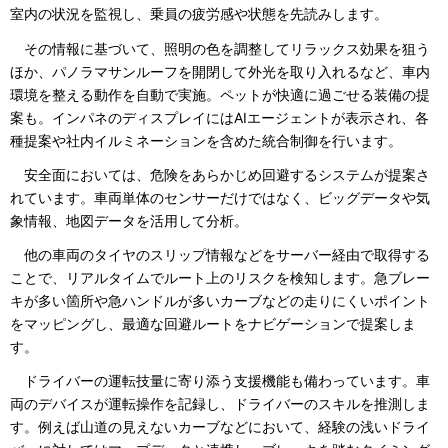
室内の状況を監視し、乗員の疲労感や状態を先読みします。
その情報に基づいて、照明の色を調整してリラックス効果を狙う
ほか、パノラマサンルーフを開閉して外光を取り入れるなど、車内
環境を整える動作を自動で実施。ペットが快適に過ごせる装備の提
案も。インパネのディスプレイにはAIエージェントが表示され、各
種提案や社内イルミネーションを含めた統合制御を行います。
安全面においては、危険をあらかじめ回避するシステムが提案さ
れています。車両単体のセンサーだけではなく、ビッグデータや気
象情報、地図データを活用して分析。
他の車両のタイヤのスリップ情報などをサーバー経由で取得する
ことで、リアルタイムでルート上のリスクを検知します。急ブレー
キが多い箇所や急ハンドルが多いカーブなどの走りにくいポイント
をマッピングし、最適な回避ルートをナビゲーションで提案しま
す。
ドライバーの運転技量に寄り添う支援機能も備わっています。車
両のデバイスが運転操作を記録し、ドライバーのスキルを推測しま
す。例えば山道の見えないカーブなどにおいて、経験の浅いドライ