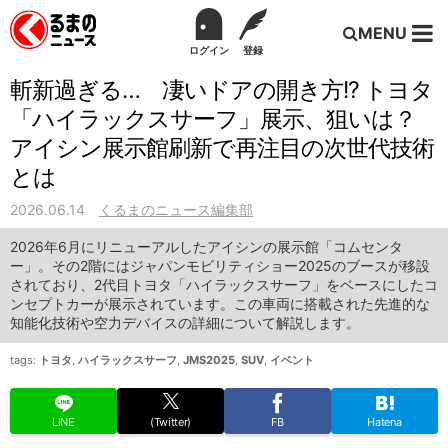
MENU
ログイン
登録
斬新過ぎる… 凄いドアの開き方!? トヨタ
「ハイラックスサーフ」展示、狙いは？
アイシン展示館刷新で再注目の次世代技術
とは
2026.06.14
くるまのニュース編集部
2026年6月にリニューアルしたアイシンの展示館「コムセンタ
ー」。その2階にはジャパンモビリティショー2025のブースが移設
されており、2代目トヨタ「ハイラックスサーフ」をベースにしたコ
ンセプトカーが展示されています。この車両に搭載された先進的な
知能化技術や空力デバイスの詳細について解説します。
tags:
トヨタ
,
ハイラックスサーフ
,
JMS2025
,
SUV
,
イベント
LINE
(Twitter)
FB
Hatena