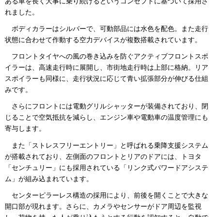
ある車を長く大事に乗り続けるというコンセプトに基づいて採用さ
れました。
ボディカラーはシルバーで、可動部品には水色を配色。また走行
状態に合わせて作動する空力デバイスが複数搭載されています。
フロントタイヤへの風の巻き込みを防ぐアクティブフロントスポ
イラーは、高速走行時に展開し、市街地走行時は上部に格納。リア
スポイラーも同様に、走行状況に応じて青い拡張部分が伸びる仕組
みです。
さらにフロントには電動グリルシャッターが装備されており、閉
じることで空気抵抗を減らし、エンジン車や電動車の温度管理にも
寄与します。
また「ストレスフリーエントリー」と呼ばれる乗降支援システム
が搭載されており、左側面のフロントとリアのドアには、トヨタ
「センチュリー」にも採用されている「リンク式パワードアシステ
ム」が組み込まれています。
センターピラーレス構造の採用により、前後を開くことで大きな
開口部が現れます。さらに、カメラやセンサーがドア周辺を監視