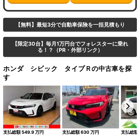
【無料】最短3分で自動車保険を一括見積もり
【限定30台】毎月1万円台でフォレスターに乗れ
る！？（PR・外部リンク）
ホンダ シビック タイプＲの中古車を探
す
支払総額
549.9
万円
支払総額
630
万円
支払総額