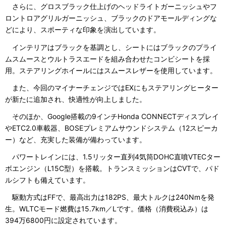
さらに、グロスブラック仕上げのヘッドライトガーニッシュやフ
ロントロアグリルガーニッシュ、ブラックのドアモールディングな
どにより、スポーティな印象を演出しています。
インテリアはブラックを基調とし、シートにはブラックのプライ
ムスムースとウルトラスエードを組み合わせたコンビシートを採
用。ステアリングホイールにはスムースレザーを使用しています。
また、今回のマイナーチェンジではEXにもステアリングヒーター
が新たに追加され、快適性が向上しました。
そのほか、Google搭載の9インチHonda CONNECTディスプレイ
やETC2.0車載器、BOSEプレミアムサウンドシステム（12スピーカ
ー）など、充実した装備が備わっています。
パワートレインには、1.5リッター直列4気筒DOHC直噴VTECター
ボエンジン（L15C型）を搭載。トランスミッションはCVTで、パド
ルシフトも備えています。
駆動方式はFFで、最高出力は182PS、最大トルクは240Nmを発
生。WLTCモード燃費は15.7km／Lです。価格（消費税込み）は
394万6800円に設定されています。