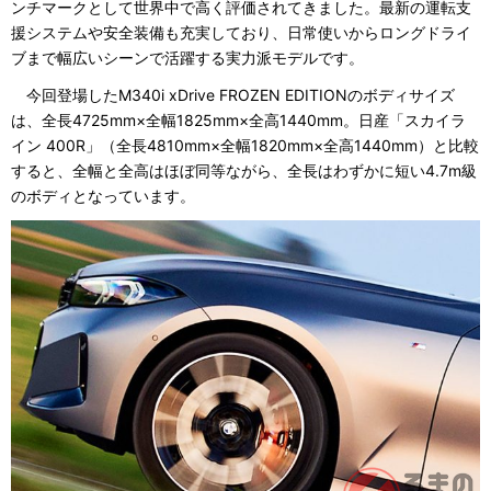
ンチマークとして世界中で高く評価されてきました。最新の運転支
援システムや安全装備も充実しており、日常使いからロングドライ
ブまで幅広いシーンで活躍する実力派モデルです。
今回登場したM340i xDrive FROZEN EDITIONのボディサイズ
は、全長4725mm×全幅1825mm×全高1440mm。日産「スカイラ
イン 400R」（全長4810mm×全幅1820mm×全高1440mm）と比較
すると、全幅と全高はほぼ同等ながら、全長はわずかに短い4.7m級
のボディとなっています。