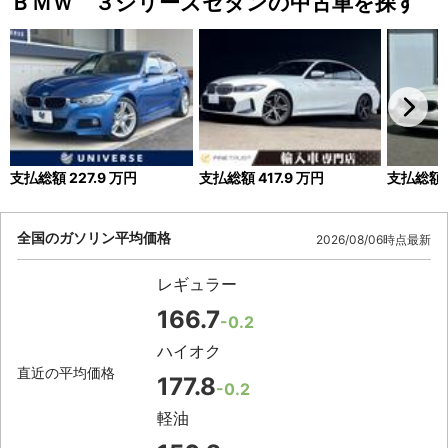
ＢＭＷ ３シリーズセダンの中古車を探す
支払総額
227.9
万円
支払総額
417.9
万円
支払総額
全国のガソリン平均価格
2026/08/06時点最新
レギュラー
166.7
-0.2
ハイオク
直近の平均価格
177.8
-0.2
軽油