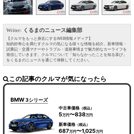
Writer:
くるまのニュース編集部
【クルマをもっと身近にするWEB情報メディア】
知的好奇心を満たすクルマの気になる様々な情報を紹介。新車情報・
試乗記・交通マナーやトラブル・道路事情まで魅力的なカーライフを
発信していきます。クルマについて「知らなかったことを知る喜び」
をくるまのニュースを通じて体験してください。
この記事のクルマが気になったら
BMW
3シリーズ
中古車価格
（税込）
5
〜838
万円
万円
新車価格
（税込）
687
〜1,025
万円
万円