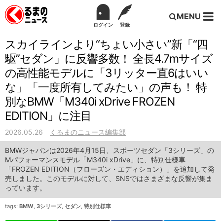
MENU
ログイン
登録
スカイラインより“ちょい小さい”新「“四
駆”セダン」に反響多数！ 全長4.7mサイズ
の高性能モデルに「3リッター直6はいい
な」「一度所有してみたい」の声も！ 特
別なBMW「M340i xDrive FROZEN
EDITION」に注目
2026.05.26
くるまのニュース編集部
BMWジャパンは2026年4月15日、スポーツセダン「3シリーズ」の
Mパフォーマンスモデル「M340i xDrive」に、特別仕様車
「FROZEN EDITION（フローズン・エディション）」を追加して発
売しました。このモデルに対して、SNSではさまざまな反響が集ま
っています。
tags:
BMW
,
3シリーズ
,
セダン
,
特別仕様車