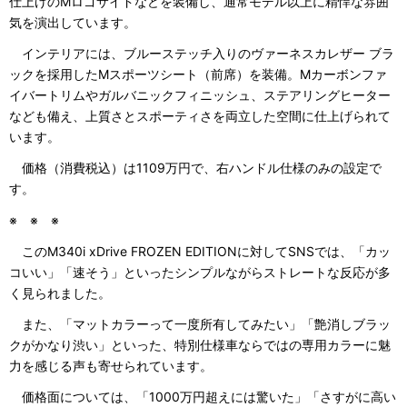
仕上げのMロゴサイドなどを装備し、通常モデル以上に精悍な雰囲
気を演出しています。
インテリアには、ブルーステッチ入りのヴァーネスカレザー ブラ
ックを採用したMスポーツシート（前席）を装備。Mカーボンファ
イバートリムやガルバニックフィニッシュ、ステアリングヒーター
なども備え、上質さとスポーティさを両立した空間に仕上げられて
います。
価格（消費税込）は1109万円で、右ハンドル仕様のみの設定で
す。
※ ※ ※
このM340i xDrive FROZEN EDITIONに対してSNSでは、「カッ
コいい」「速そう」といったシンプルながらストレートな反応が多
く見られました。
また、「マットカラーって一度所有してみたい」「艶消しブラッ
クがかなり渋い」といった、特別仕様車ならではの専用カラーに魅
力を感じる声も寄せられています。
価格面については、「1000万円超えには驚いた」「さすがに高い