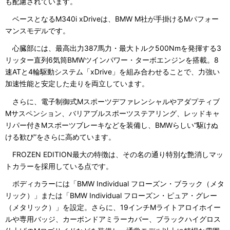
も配慮されています。
ベースとなるM340i xDriveは、BMW M社が手掛けるMパフォー
マンスモデルです。
心臓部には、最高出力387馬力・最大トルク500Nmを発揮する3
リッター直列6気筒BMWツインパワー・ターボエンジンを搭載。8
速ATと4輪駆動システム「xDrive」を組み合わせることで、力強い
加速性能と安定した走りを両立しています。
さらに、電子制御式Mスポーツデファレンシャルやアダプティブ
Mサスペンション、バリアブルスポーツステアリング、レッドキャ
リパー付きMスポーツブレーキなどを装備し、BMWらしい“駆けぬ
ける歓び”をさらに高めています。
FROZEN EDITION最大の特徴は、その名の通り特別な艶消しマッ
トカラーを採用している点です。
ボディカラーには「BMW Individual フローズン・ブラック（メタ
リック）」または「BMW Individual フローズン・ピュア・グレー
（メタリック）」を設定。さらに、19インチMライトアロイホイー
ルや専用バッジ、カーボンドアミラーカバー、ブラックハイグロス