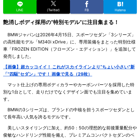
LINE
(Twitter)
FB
Hatena
艶消しボディ採用の“特別モデル”に注目集まる！
BMWジャパンは2026年4月15日、スポーツセダン「3シリーズ」
の高性能モデル「M340i xDrive」に、専用装備をまとった特別仕様
車「FROZEN EDITION（フローズン・エディション）」を追加して
発売しました。
【画像】超カッコイイ！ これがスカイラインより“ちょい小さい”新
「“四駆”セダン」です！ 画像で見る（29枚）
マット仕上げの専用ボディカラーやカーボンパーツを採用した特
別な1台として、走りだけでなくデザイン面でも注目を集めていま
す。
BMWの3シリーズは、ブランドの中核を担うスポーツセダンとし
て長年高い人気を誇るモデルです。
美しいスタイリングに加え、約50：50の理想的な前後重量配分や
俊敏なハンドリング性能を備え、プレミアムコンパクトセダンのベ