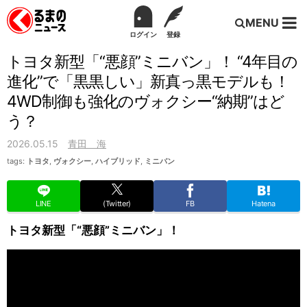
MENU
ログイン
登録
トヨタ新型「“悪顔”ミニバン」！ “4年目の
進化”で「黒黒しい」新真っ黒モデルも！
4WD制御も強化のヴォクシー“納期”はど
う？
2026.05.15
青田 海
tags:
トヨタ
,
ヴォクシー
,
ハイブリッド
,
ミニバン
LINE
(Twitter)
FB
Hatena
トヨタ新型「“悪顔”ミニバン」！