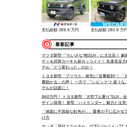
支払総額
289.9
万円
支払総額
280.9
万
最新記事
マツダ新型「“ちいさな”軽SUV」に大注目！ 
ディ＆武骨カーキも超カッコイイ！ 先進安全
デル「どう変わった」のか！
トヨタ新型「プリウス」発売に“反響殺到”！ 
費助かる」の声！ 一方で「”シビック“と迷うな
デルが話題に！
860万円！ トヨタ新型「大型“7人乗り”SUV」
ザイン採用！ 新型「ハイランダー」魅力と注意
「地面に不気味な虹色が…」愛車の下に広がる“
け方
ホンダ「原付スクーター」の“F1バージョン”!