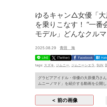
ゆるキャン△女優「大原
を乗りこなす！ “一番
モデル」どんなクル
2025.08.29
青田 海
LINE
(Twitter)
Facebook
Hat
tags:
スズキ
,
ジムニー
,
ジムニーシエラ
,
SUV
,
グラビアアイドル・俳優の大原優乃さんが
ムニーノマド」を紹介する動画を公開し
＜ 前の画像