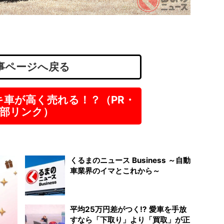
東京
派遣
時給
事ページへ戻る
キ車が高く売れる！？（PR・
部リンク）
くるまのニュース Business ～自動
車業界のイマとこれから～
平均25万円差がつく!? 愛車を手放
すなら「下取り」より「買取」が正