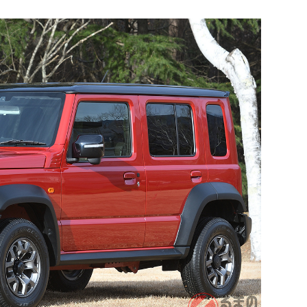
調理師
公立阿
東京
正社
月
初任者
株式会社
京都
正社
月給
企画・
支給
株式会