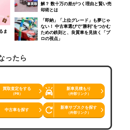
解？ 数十万の差がつく理由と賢い売
却術とは
「即納」「上位グレード」も夢じゃ
ない！ 中古車選びで“勝利”をつかむ
るま
ための鉄則と、良質車を見抜く「プ
ロの視点」
なったら
買取査定をする
新車見積もり
（PR）
（外部リンク）
新車サブスクを探す
中古車を探す
（外部リンク）