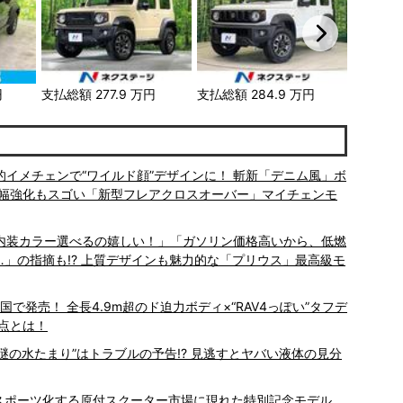
円
支払総額
277.9
万円
支払総額
284.9
万円
支払総額
劇的イメチェンで“ワイルド顔”デザインに！ 斬新「デニム風」ボ
大幅強化もスゴい「新型フレアクロスオーバー」マイチェンモ
「内装カラー選べるの嬉しい！」「ガソリン価格高いから、低燃
…」の指摘も!? 上質デザインも魅力的な「プリウス」最高級モ
全国で発売！ 全長4.9m超のド迫力ボディ×“RAV4っぽい”タフデ
点とは！
謎の水たまり”はトラブルの予告!? 見逃すとヤバい液体の見分
? スポーツ化する原付スクーター市場に現れた特別記念モデル