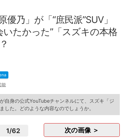
優乃」が「“庶民派”SUV」
会いたかった”「スズキの本格
マ？
ena
芸能
自身の公式YouTubeチャンネルにて、スズキ「ジ
ました。どのような内容なのでしょうか。
次の画像 ＞
1
/
62