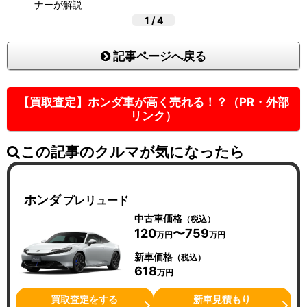
ナーが解説
1
/
4
記事ページへ戻る
【買取査定】ホンダ車が高く売れる！？（PR・外部
リンク）
この記事のクルマが気になったら
ホンダ
プレリュード
中古車価格
（税込）
120
〜759
万円
万円
新車価格
（税込）
618
万円
買取査定をする
新車見積もり