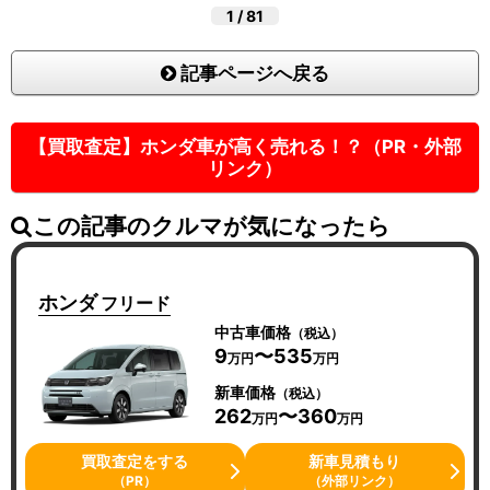
1
/
81
記事ページへ戻る
【買取査定】ホンダ車が高く売れる！？（PR・外部
リンク）
この記事のクルマが気になったら
ホンダ
フリード
中古車価格
（税込）
9
〜535
万円
万円
新車価格
（税込）
262
〜360
万円
万円
買取査定をする
新車見積もり
（PR）
（外部リンク）