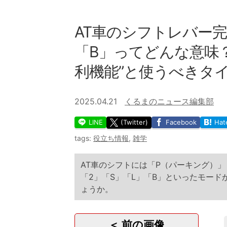
AT車のシフトレバー完
「B」ってどんな意味
利機能”と使うべきタ
2025.04.21
くるまのニュース編集部
LINE
(Twitter)
Facebook
Hat
tags:
役立ち情報
,
雑学
AT車のシフトには「P（パーキング）」
「2」「S」「L」「B」といったモー
ょうか。
＜ 前の画像