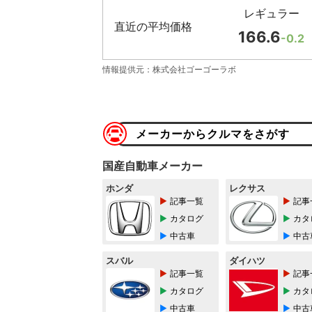
レギュラー
直近の平均価格
166.6
-0.2
情報提供元：株式会社ゴーゴーラボ
メーカーからクルマをさがす
国産自動車メーカー
ホンダ
レクサス
記事一覧
記事
カタログ
カタ
中古車
中古
スバル
ダイハツ
記事一覧
記事
カタログ
カタ
中古車
中古