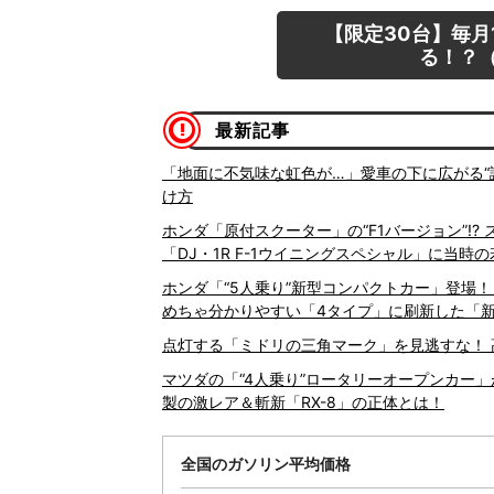
【限定30台】毎月
る！？（
最新記事
「地面に不気味な虹色が…」愛車の下に広がる“
け方
ホンダ「原付スクーター」の“F1バージョン”!
「DJ・1R F-1ウイニングスペシャル」に当時の
ホンダ「“5人乗り”新型コンパクトカー」登場！
めちゃ分かりやすい「4タイプ」に刷新した「
点灯する「ミドリの三角マーク」を見逃すな！ 
マツダの「“4人乗り”ロータリーオープンカー」
製の激レア＆斬新「RX-8」の正体とは！
全国のガソリン平均価格