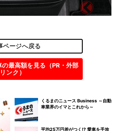
社会福
ー/病
医療法
愛知
正社
月給
事ページへ戻る
車の最高額を見る（PR・外部
リンク）
くるまのニュース Business ～自動
車業界のイマとこれから～
平均25万円差がつく!? 愛車を手放