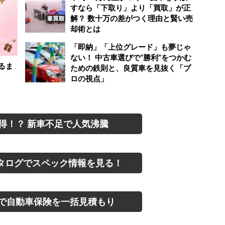
すなら「下取り」より「買取」が正
解？ 数十万の差がつく理由と賢い売
却術とは
「即納」「上位グレード」も夢じゃ
ない！ 中古車選びで“勝利”をつかむ
るま
ための鉄則と、良質車を見抜く「プ
ロの視点」
得！？ 新車不足で人気沸騰
タログでスペック情報を見る！
で自動車保険を一括見積もり