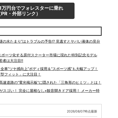
1万円台でフォレスターに乗れ
PR・外部リンク）
謎の水たまり”はトラブルの予告!? 見逃すとヤバい液体の見分
? スポーツ化する原付スクーター市場に現れた特別記念モデル
若者は大注目!!
 全車“ツヤ感向上”ボディ採用＆“スポーツ感”も大幅アップ！
新型フィット」に大注目！
高速道路の“電光掲示板”に隠された「三角形のヒミツ」とは！
がスゴい！ 完全に屋根なし×観音開きドア採用！ メーカー特
2026/08/07時点最新