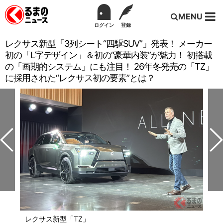
MENU
ログイン
登録
レクサス新型「3列シート“四駆SUV”」発表！ メーカー
初の「L字デザイン」＆初の“豪華内装”が魅力！ 初搭載
の「画期的システム」にも注目！ 26年冬発売の「TZ」
に採用された“レクサス初の要素”とは？
レクサス新型「TZ」