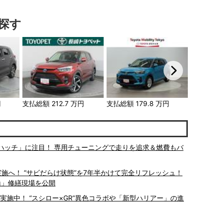
探す
円
支払総額
212.7
万円
支払総額
179.8
万円
支払総額
ィハッチ」に注目！ 専用チューニングで走りを追求＆燃費もバ
施へ！ “サビだらけ状態”を7年半かけて完全リフレッシュ！
岸橋」修繕現場を公開
施中！ “スシロー×GR”異色コラボや「新型ハリアー」の進