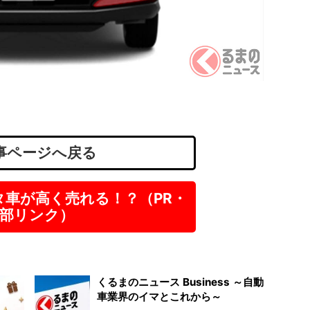
「27
績あ..
株式会
茨城
正社
月給
事ページへ戻る
タ車が高く売れる！？（PR・
部リンク）
くるまのニュース Business ～自動
車業界のイマとこれから～