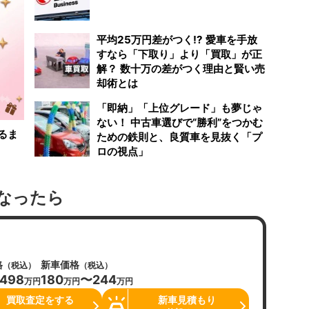
平均25万円差がつく!? 愛車を手放
すなら「下取り」より「買取」が正
解？ 数十万の差がつく理由と賢い売
却術とは
「即納」「上位グレード」も夢じゃ
ない！ 中古車選びで“勝利”をつかむ
るま
ための鉄則と、良質車を見抜く「プ
ロの視点」
なったら
格
新車価格
（税込）
（税込）
498
180
〜244
万円
万円
万円
買取査定をする
新車見積もり