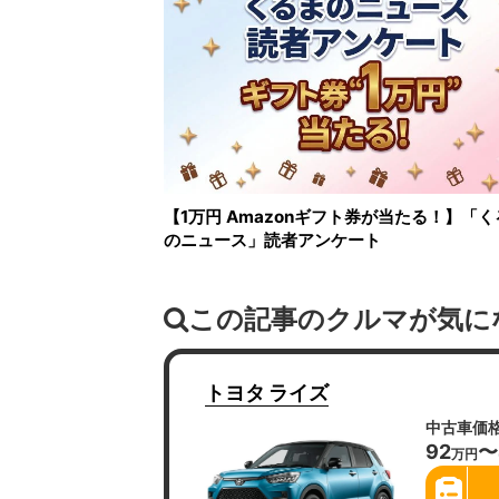
【1万円 Amazonギフト券が当たる！】「く
のニュース」読者アンケート
この記事のクルマが気に
トヨタ
ライズ
中古車価
92
〜
万円