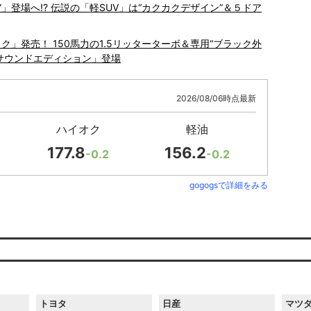
ニ”」登場へ!? 伝説の「軽SUV」は“カクカクデザイン”＆５ドア
ク」発売！ 150馬力の1.5リッターターボ＆専用“ブラック外
ムサウンドエディション」登場
2026/08/06時点最新
ハイオク
軽油
177.8
156.2
-0.2
-0.2
gogogsで詳細をみる
トヨタ
日産
マツ