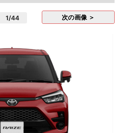
次の画像 ＞
1
/
44
自動車
株式会
福岡
正社
月
美容
あつた
愛知
正社
月