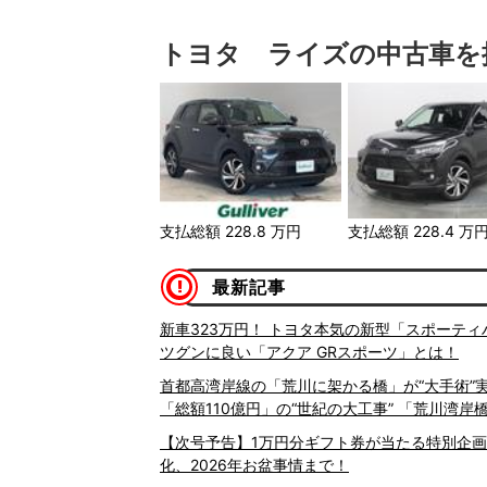
トヨタ ライズの中古車を
支払総額
228.8
万円
支払総額
228.4
万
最新記事
新車323万円！ トヨタ本気の新型「スポーテ
ツグンに良い「アクア GRスポーツ」とは！
首都高湾岸線の「荒川に架かる橋」が“大手術”実
「総額110億円」の“世紀の大工事” 「荒川湾
【次号予告】1万円分ギフト券が当たる特別企画実
化、2026年お盆事情まで！