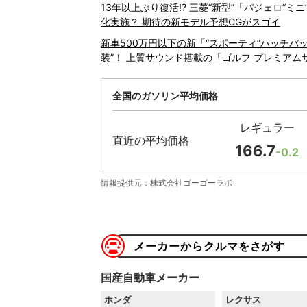
13年以上ぶり復活!? 三菱“新型”「パジェロ“ミ
化実施？ 期待の新モデル予想CGがスゴイ
新車500万円以下の新「“スポーティ”ハッチバッ
装”！ 上質サウンド搭載の「ゴルフ プレミア
全国のガソリン平均価格
レギュラー
直近の平均価格
166.7
-0.2
情報提供元：株式会社ゴーゴーラボ
メーカーからクルマをさがす
国産自動車メーカー
ホンダ
レクサス