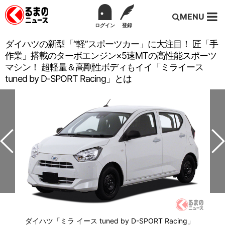
MENU
ログイン
登録
ダイハツの新型「“軽”スポーツカー」に大注目！ 匠「手
作業」搭載のターボエンジン×5速MTの高性能スポーツ
マシン！ 超軽量＆高剛性ボディもイイ「ミライース
tuned by D-SPORT Racing」とは
ダイハツ「ミラ イース tuned by D-SPORT Racing」