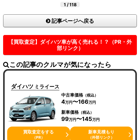
1
/
118
記事ページへ戻る
【買取査定】ダイハツ車が高く売れる！？（PR・外
部リンク）
この記事のクルマが気になったら
ダイハツ
ミライース
中古車価格
（税込）
4
〜166
万円
万円
新車価格
（税込）
99
〜145
万円
万円
買取査定をする
新車見積もり
（PR）
（外部リンク）