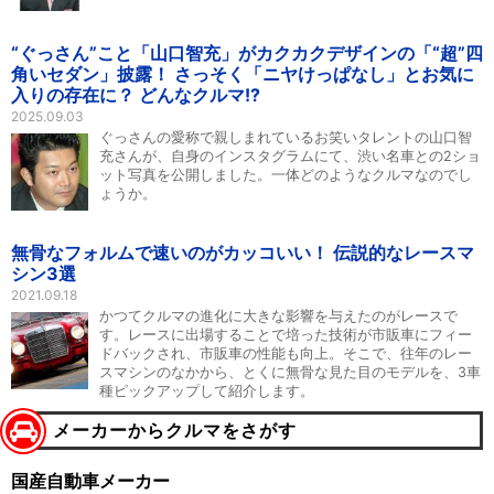
“ぐっさん”こと「山口智充」がカクカクデザインの「“超”四
角いセダン」披露！ さっそく「ニヤけっぱなし」とお気に
入りの存在に？ どんなクルマ!?
2025.09.03
ぐっさんの愛称で親しまれているお笑いタレントの山口智
充さんが、自身のインスタグラムにて、渋い名車との2ショ
ット写真を公開しました。一体どのようなクルマなのでし
ょうか。
無骨なフォルムで速いのがカッコいい！ 伝説的なレースマ
シン3選
2021.09.18
かつてクルマの進化に大きな影響を与えたのがレースで
す。レースに出場することで培った技術が市販車にフィー
ドバックされ、市販車の性能も向上。そこで、往年のレー
スマシンのなかから、とくに無骨な見た目のモデルを、3車
種ピックアップして紹介します。
メーカーからクルマをさがす
国産自動車メーカー