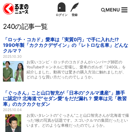
MENU
ログイン
登録
240の記事一覧
「ロッチ・コカド」愛車は「実質0円」で手に入れた!?
1990年製「カクカクデザイン」の「レトロな名車」どんな
クルマ？
2025.10.30
お笑いコンビ・ロッチのコカドさんがハンバーグ師匠の
YouTubeチャンネルに登場し、愛車のボルボ「240GL」を
紹介しました。動画では驚きの購入方法に触れましたが、
どのような買い方だったのでしょうか。
「ぐっさん」こと山口智充が「日本の“クルマ遺産”」勝手
に認定!? 北海道で“セダン愛”をだだ漏れ？ 愛車は元「教習
車」のカクカクセダン
2025.10.04
お笑いタレントの“ぐっさん”こと山口智充さんが北海道で撮
った1枚の写真が話題です。スゴいクルマの集団だったとい
います。どのような車種だったのでしょうか。