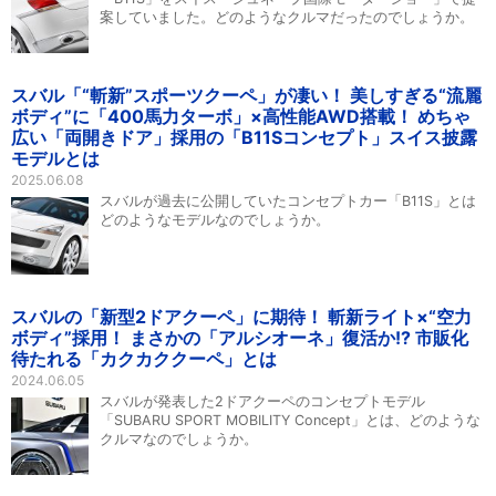
案していました。どのようなクルマだったのでしょうか。
スバル「“斬新”スポーツクーペ」が凄い！ 美しすぎる“流麗
ボディ”に「400馬力ターボ」×高性能AWD搭載！ めちゃ
広い「両開きドア」採用の「B11Sコンセプト」スイス披露
モデルとは
2025.06.08
スバルが過去に公開していたコンセプトカー「B11S」とは
どのようなモデルなのでしょうか。
スバルの「新型2ドアクーペ」に期待！ 斬新ライト×“空力
ボディ”採用！ まさかの「アルシオーネ」復活か!? 市販化
待たれる「カクカククーペ」とは
2024.06.05
スバルが発表した2ドアクーペのコンセプトモデル
「SUBARU SPORT MOBILITY Concept」とは、どのような
クルマなのでしょうか。