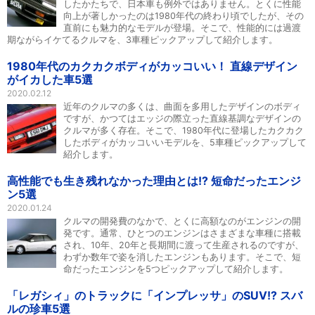
したかたちで、日本車も例外ではありません。とくに性能
向上が著しかったのは1980年代の終わり頃でしたが、その
直前にも魅力的なモデルが登場。そこで、性能的には過渡
期ながらイケてるクルマを、3車種ピックアップして紹介します。
1980年代のカクカクボディがカッコいい！ 直線デザイン
がイカした車5選
2020.02.12
近年のクルマの多くは、曲面を多用したデザインのボディ
ですが、かつてはエッジの際立った直線基調なデザインの
クルマが多く存在。そこで、1980年代に登場したカクカク
したボディがカッコいいモデルを、5車種ピックアップして
紹介します。
高性能でも生き残れなかった理由とは!? 短命だったエンジ
ン5選
2020.01.24
クルマの開発費のなかで、とくに高額なのがエンジンの開
発です。通常、ひとつのエンジンはさまざまな車種に搭載
され、10年、20年と長期間に渡って生産されるのですが、
わずか数年で姿を消したエンジンもあります。そこで、短
命だったエンジンを5つピックアップして紹介します。
「レガシィ」のトラックに「インプレッサ」のSUV!? スバ
ルの珍車5選