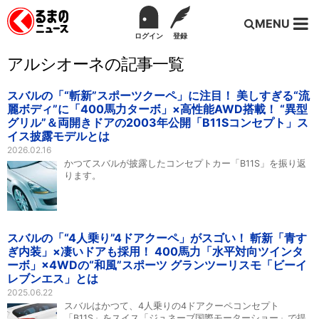
MENU
ログイン
登録
アルシオーネの記事一覧
スバルの「“斬新”スポーツクーペ」に注目！ 美しすぎる“流
麗ボディ”に「400馬力ターボ」×高性能AWD搭載！ “異型
グリル”＆両開きドアの2003年公開「B11Sコンセプト」ス
イス披露モデルとは
2026.02.16
かつてスバルが披露したコンセプトカー「B11S」を振り返
ります。
スバルの「“4人乗り”4ドアクーペ」がスゴい！ 斬新「青す
ぎ内装」×凄いドアも採用！ 400馬力「水平対向ツインタ
ーボ」×4WDの“和風”スポーツ グランツーリスモ「ビーイ
レブンエス」とは
2025.06.22
スバルはかつて、4人乗りの4ドアクーペコンセプト
「B11S」をスイス「ジュネーブ国際モーターショー」で提