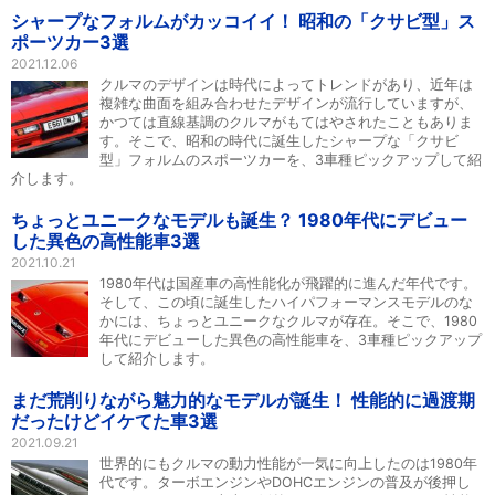
シャープなフォルムがカッコイイ！ 昭和の「クサビ型」ス
ポーツカー3選
2021.12.06
クルマのデザインは時代によってトレンドがあり、近年は
複雑な曲面を組み合わせたデザインが流行していますが、
かつては直線基調のクルマがもてはやされたこともありま
す。そこで、昭和の時代に誕生したシャープな「クサビ
型」フォルムのスポーツカーを、3車種ピックアップして紹
介します。
ちょっとユニークなモデルも誕生？ 1980年代にデビュー
した異色の高性能車3選
2021.10.21
1980年代は国産車の高性能化が飛躍的に進んだ年代です。
そして、この頃に誕生したハイパフォーマンスモデルのな
かには、ちょっとユニークなクルマが存在。そこで、1980
年代にデビューした異色の高性能車を、3車種ピックアップ
して紹介します。
まだ荒削りながら魅力的なモデルが誕生！ 性能的に過渡期
だったけどイケてた車3選
2021.09.21
世界的にもクルマの動力性能が一気に向上したのは1980年
代です。ターボエンジンやDOHCエンジンの普及が後押し