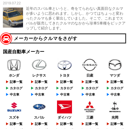
2019.07.22
近年のスバル車というと、奇をてらわない真面目なクルマ
が多いように思われます。しかし、かつてはちょっと変わ
ったクルマも多く輩出していました。そこで、これまでス
バルが販売してきたクルマのなかから珍車5車種をピックア
ップして紹介します。
メーカーからクルマをさがす
国産自動車メーカー
ホンダ
レクサス
トヨタ
日産
マツダ
記事一覧
記事一覧
記事一覧
記事一覧
記事一覧
カタログ
カタログ
カタログ
カタログ
カタログ
中古車
中古車
中古車
中古車
中古車
スズキ
スバル
ダイハツ
三菱
光岡
記事一覧
記事一覧
記事一覧
記事一覧
記事一覧