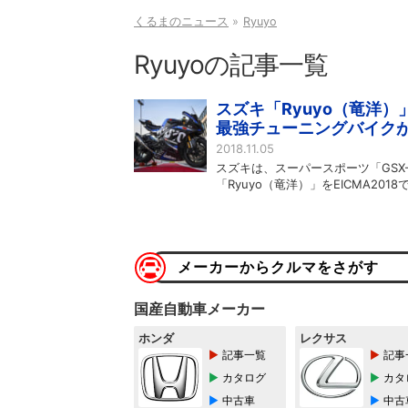
くるまのニュース
Ryuyo
Ryuyoの記事一覧
スズキ「Ryuyo（竜洋）
最強チューニングバイクが登
2018.11.05
スズキは、スーパースポーツ「GSX
「Ryuyo（竜洋）」をEICMA201
メーカーからクルマをさがす
国産自動車メーカー
ホンダ
レクサス
記事一覧
記事
カタログ
カタ
中古車
中古