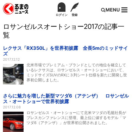
MENU
ログイン
登録
ロサンゼルスオートショー2017の記事一
覧
レクサス「RX350L」を世界初披露 全長5mのミッドサイ
ズ
2017.12.12
北米市場でプレミアム・ブランドとしての地位を確立して
いるレクサスは、ロサンゼルス・オートショーにおいて、
ミッドサイズSUVのRXに３列シート仕様を新たに開発し世
界初公開しました。
さらに魅力を増した新型マツダ6（アテンザ） ロサンゼル
ス・オートショーで世界初披露
2017.12.08
ロサンゼルス・オートショーにて北米マツダの毛籠社長が
プレスカンファレンスに登壇、最上位に値するモデル「マ
ツダ6（アテンザ）」が世界初公開されました。