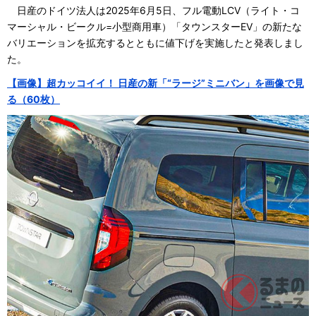
日産のドイツ法人は2025年6月5日、フル電動LCV（ライト・コ
マーシャル・ビークル=小型商用車）「タウンスターEV」の新たな
バリエーションを拡充するとともに値下げを実施したと発表しまし
た。
【画像】超カッコイイ！ 日産の新「“ラージ”ミニバン」を画像で見
る（60枚）