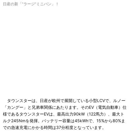
日産の新「”ラージ”ミニバン」！
タウンスターは、日産が欧州で展開している小型LCVで、ルノー
「カングー」と兄弟車関係にあたります。そのEV（電気自動車）仕
様であるタウンスターEVは、最高出力90kW（122馬力）、最大ト
ルク245Nmを発揮。バッテリー容量は45kWhで、15%から80%ま
での急速充電にかかる時間は37分程度となっています。