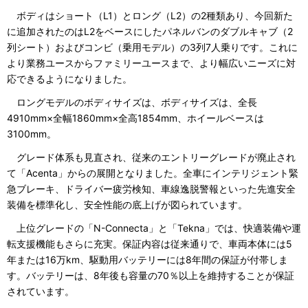
ボディはショート（L1）とロング（L2）の2種類あり、今回新た
に追加されたのはL2をベースにしたパネルバンのダブルキャブ（2
列シート）およびコンビ（乗用モデル）の3列7人乗りです。これに
より業務ユースからファミリーユースまで、より幅広いニーズに対
応できるようになりました。
ロングモデルのボディサイズは、ボディサイズは、全長
4910mm×全幅1860mm×全高1854mm、ホイールベースは
3100mm。
グレード体系も見直され、従来のエントリーグレードが廃止され
て「Acenta」からの展開となりました。全車にインテリジェント緊
急ブレーキ、ドライバー疲労検知、車線逸脱警報といった先進安全
装備を標準化し、安全性能の底上げが図られています。
上位グレードの「N-Connecta」と「Tekna」では、快適装備や運
転支援機能もさらに充実。保証内容は従来通りで、車両本体には5
年または16万km、駆動用バッテリーには8年間の保証が付帯しま
す。バッテリーは、8年後も容量の70％以上を維持することが保証
されています。