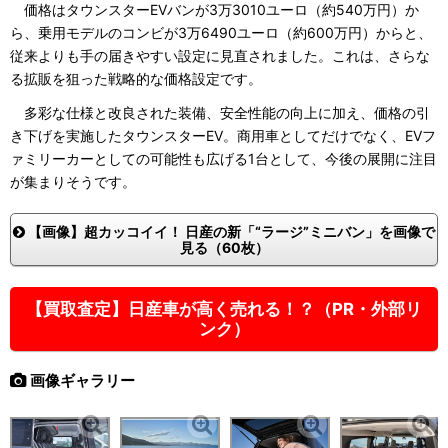
価格はタウンスターEVバンが3万3010ユーロ（約540万円）か
ら、乗用モデルのコンビが3万6490ユーロ（約600万円）からと、
従来よりも手の届きやすい設定に見直されました。これは、さらな
る拡販を狙った戦略的な価格設定です。
多彩な仕様と改良された装備、安全性能の向上に加え、価格の引
き下げを実施したタウンスターEV。商用車としてだけでなく、EVフ
ァミリーカーとしての可能性も広げる1台として、今後の展開に注目
が集まりそうです。
【画像】超カッコイイ！ 日産の新「“ラージ”ミニバン」を画像で
見る（60枚）
【買取査定】日産車が高く売れる！？（PR・外部リ
ンク）
画像ギャラリー