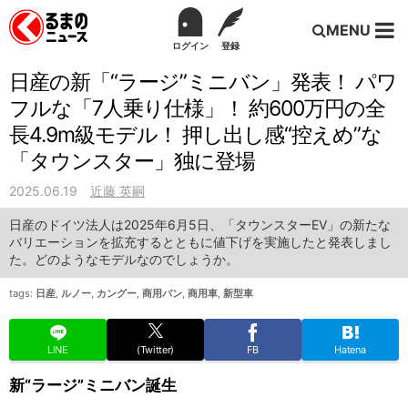
MENU
ログイン
登録
日産の新「“ラージ”ミニバン」発表！ パワ
フルな「7人乗り仕様」！ 約600万円の全
長4.9m級モデル！ 押し出し感“控えめ”な
「タウンスター」独に登場
2025.06.19
近藤 英嗣
日産のドイツ法人は2025年6月5日、「タウンスターEV」の新たな
バリエーションを拡充するとともに値下げを実施したと発表しまし
た。どのようなモデルなのでしょうか。
tags:
日産
,
ルノー
,
カングー
,
商用バン
,
商用車
,
新型車
LINE
(Twitter)
FB
Hatena
新“ラージ”ミニバン誕生