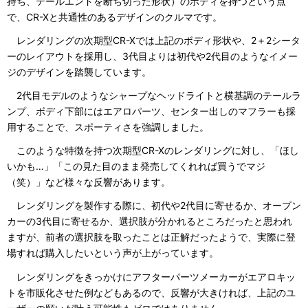
持ち、テールエンドを断ち切った形状）のボディを持つという点
で、CR-Xと共通性のあるデザインのクルマです。
レンダリングの次期型CR-Xでは上記のボディ形状や、2＋2シータ
ーのレイアウトを採用し、3代目よりは初代や2代目のようなイメー
ジのデザインを踏襲しています。
2代目モデルのようなシャープなヘッドライトと横基調のテールラ
ンプ、ボディ下部にはエアロパーツ、センター出しのマフラーも採
用することで、スポーティさを強調しました。
このような特徴を持つ次期型CR-Xのレンダリングに対し、「ほし
いかも…」「この見た目のまま発売してくれれば買うでマジ
（笑）」など様々な反響があります。
レンダリングを製作する際に、初代や2代目に寄せるか、オープン
カーの3代目に寄せるか、選択肢が分かれるところだったと思われ
ますが、前者の選択肢を取ったことは正解だったようで、実際に登
場すれば購入したいという声が上がっています。
レンダリングをきっかけにアフターパーツメーカーがエアロキッ
トを市販化させた例などもあるので、反響が大きければ、上記のユ