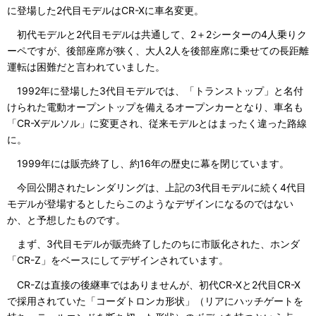
に登場した2代目モデルはCR-Xに車名変更。
初代モデルと2代目モデルは共通して、2＋2シーターの4人乗りク
ーペですが、後部座席が狭く、大人2人を後部座席に乗せての長距離
運転は困難だと言われていました。
1992年に登場した3代目モデルでは、「トランストップ」と名付
けられた電動オープントップを備えるオープンカーとなり、車名も
「CR-Xデルソル」に変更され、従来モデルとはまったく違った路線
に。
1999年には販売終了し、約16年の歴史に幕を閉じています。
今回公開されたレンダリングは、上記の3代目モデルに続く4代目
モデルが登場するとしたらこのようなデザインになるのではない
か、と予想したものです。
まず、3代目モデルが販売終了したのちに市販化された、ホンダ
「CR-Z」をベースにしてデザインされています。
CR-Zは直接の後継車ではありませんが、初代CR-Xと2代目CR-X
で採用されていた「コーダトロンカ形状」（リアにハッチゲートを