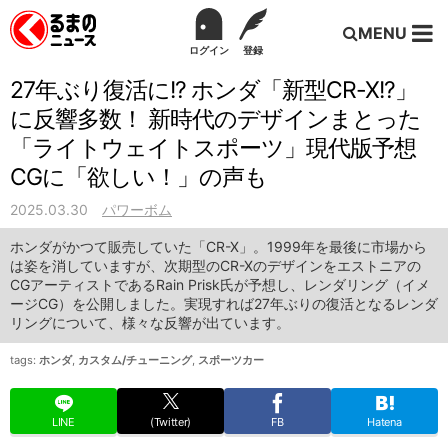
MENU
ログイン
登録
27年ぶり復活に!? ホンダ「新型CR-X!?」
に反響多数！ 新時代のデザインまとった
「ライトウェイトスポーツ」現代版予想
CGに「欲しい！」の声も
2025.03.30
パワーボム
ホンダがかつて販売していた「CR-X」。1999年を最後に市場から
は姿を消していますが、次期型のCR-Xのデザインをエストニアの
CGアーティストであるRain Prisk氏が予想し、レンダリング（イメ
ージCG）を公開しました。実現すれば27年ぶりの復活となるレンダ
リングについて、様々な反響が出ています。
tags:
ホンダ
,
カスタム/チューニング
,
スポーツカー
LINE
(Twitter)
FB
Hatena