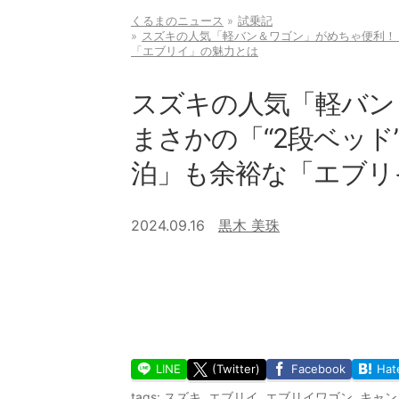
くるまのニュース
試乗記
スズキの人気「軽バン＆ワゴン」がめちゃ便利！ ま
「エブリイ」の魅力とは
スズキの人気「軽バン
まさかの「“2段ベッド
泊」も余裕な「エブリ
2024.09.16
黒木 美珠
LINE
(Twitter)
Facebook
Hat
tags:
スズキ
,
エブリイ
,
エブリイワゴン
,
キャン