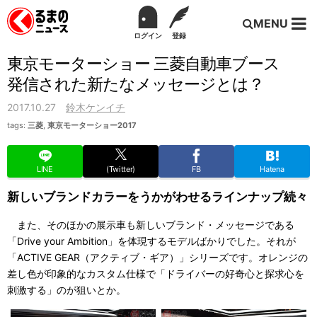
MENU
ログイン
登録
東京モーターショー 三菱自動車ブース
発信された新たなメッセージとは？
2017.10.27
鈴木ケンイチ
tags:
三菱
,
東京モーターショー2017
LINE
(Twitter)
FB
Hatena
新しいブランドカラーをうかがわせるラインナップ続々
また、そのほかの展示車も新しいブランド・メッセージである
「Drive your Ambition」を体現するモデルばかりでした。それが
「ACTIVE GEAR（アクティブ・ギア）」シリーズです。オレンジの
差し色が印象的なカスタム仕様で「ドライバーの好奇心と探求心を
刺激する」のが狙いとか。