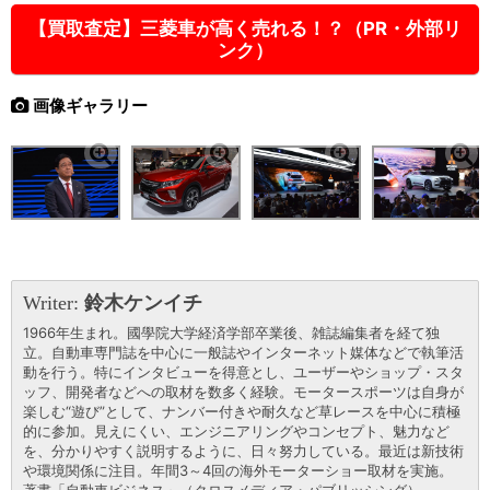
【買取査定】三菱車が高く売れる！？（PR・外部リ
ンク）
画像ギャラリー
Writer:
鈴木ケンイチ
1966年生まれ。國學院大学経済学部卒業後、雑誌編集者を経て独
立。自動車専門誌を中心に一般誌やインターネット媒体などで執筆活
動を行う。特にインタビューを得意とし、ユーザーやショップ・スタ
ッフ、開発者などへの取材を数多く経験。モータースポーツは自身が
楽しむ“遊び”として、ナンバー付きや耐久など草レースを中心に積極
的に参加。見えにくい、エンジニアリングやコンセプト、魅力など
を、分かりやすく説明するように、日々努力している。最近は新技術
や環境関係に注目。年間3～4回の海外モーターショー取材を実施。
著書「自動車ビジネス」（クロスメディア・パブリッシング）