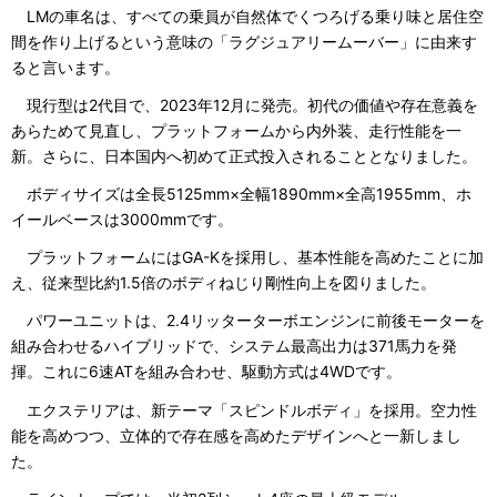
LMの車名は、すべての乗員が自然体でくつろげる乗り味と居住空
間を作り上げるという意味の「ラグジュアリームーバー」に由来す
ると言います。
現行型は2代目で、2023年12月に発売。初代の価値や存在意義を
あらためて見直し、プラットフォームから内外装、走行性能を一
新。さらに、日本国内へ初めて正式投入されることとなりました。
ボディサイズは全長5125mm×全幅1890mm×全高1955mm、ホ
イールベースは3000mmです。
プラットフォームにはGA-Kを採用し、基本性能を高めたことに加
え、従来型比約1.5倍のボディねじり剛性向上を図りました。
パワーユニットは、2.4リッターターボエンジンに前後モーターを
組み合わせるハイブリッドで、システム最高出力は371馬力を発
揮。これに6速ATを組み合わせ、駆動方式は4WDです。
エクステリアは、新テーマ「スピンドルボディ」を採用。空力性
能を高めつつ、立体的で存在感を高めたデザインへと一新しまし
た。