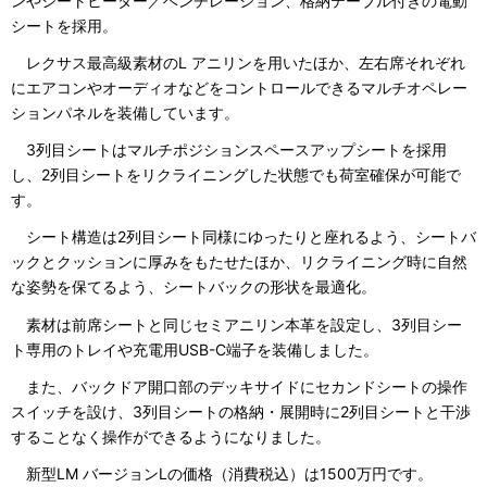
ンやシートヒーター／ベンチレーション、格納テーブル付きの電動
シートを採用。
レクサス最高級素材のL アニリンを用いたほか、左右席それぞれ
にエアコンやオーディオなどをコントロールできるマルチオペレー
ションパネルを装備しています。
3列目シートはマルチポジションスペースアップシートを採用
し、2列目シートをリクライニングした状態でも荷室確保が可能で
す。
シート構造は2列目シート同様にゆったりと座れるよう、シートバ
ックとクッションに厚みをもたせたほか、リクライニング時に自然
な姿勢を保てるよう、シートバックの形状を最適化。
素材は前席シートと同じセミアニリン本革を設定し、3列目シー
ト専用のトレイや充電用USB-C端子を装備しました。
また、バックドア開口部のデッキサイドにセカンドシートの操作
スイッチを設け、3列目シートの格納・展開時に2列目シートと干渉
することなく操作ができるようになりました。
新型LM バージョンLの価格（消費税込）は1500万円です。