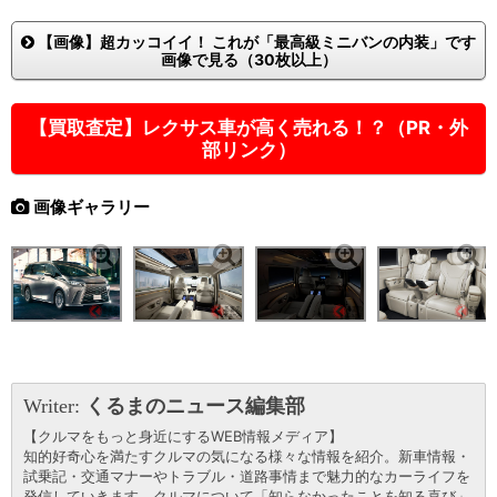
【画像】超カッコイイ！ これが「最高級ミニバンの内装」です
画像で見る（30枚以上）
【買取査定】レクサス車が高く売れる！？（PR・外
部リンク）
画像ギャラリー
Writer:
くるまのニュース編集部
【クルマをもっと身近にするWEB情報メディア】
知的好奇心を満たすクルマの気になる様々な情報を紹介。新車情報・
試乗記・交通マナーやトラブル・道路事情まで魅力的なカーライフを
発信していきます。クルマについて「知らなかったことを知る喜び」