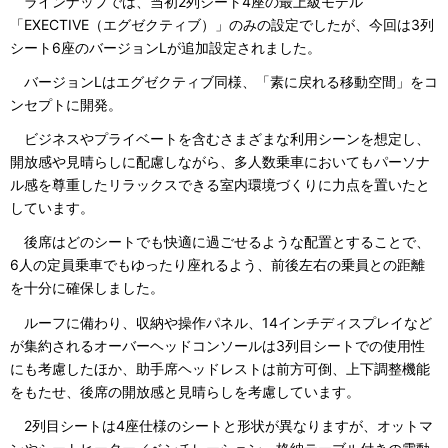
ラインナップでは、当初2列シート4座の最上級モデル
「EXECTIVE（エグゼクティブ）」のみの設定でしたが、今回は3列
シート6座のバージョンLが追加設定されました。
バージョンLはエグゼクティブ同様、「素に戻れる移動空間」をコ
ンセプトに開発。
ビジネスやプライベートを含むさまざまな利用シーンを想定し、
開放感や見晴らしに配慮しながら、多人数乗車においてもパーソナ
ル感を尊重したリラックスできる室内環境づくりに力点を置いたと
しています。
後席はどのシートでも快適に過ごせるような配置とすることで、
6人の定員乗車でもゆったり座れるよう、前後左右の乗員との距離
を十分に確保しました。
ルーフに備わり、収納や操作パネル、14インチディスプレイなど
が集約されるオーバーヘッドコンソールは3列目シートでの使用性
にも考慮したほか、助手席ヘッドレストは前方可倒、上下調整機能
をもたせ、後席の開放感と見晴らしを考慮しています。
2列目シートは4座仕様のシートと形状が異なりますが、オットマ