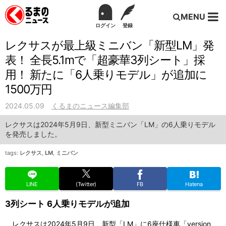
MENU
ログイン
登録
レクサスが最上級ミニバン「新型LM」発
表！ 全長5.1mで「超豪華3列シート」採
用！ 新たに「6人乗りモデル」が追加に
1500万円
2024.05.09
くるまのニュース編集部
レクサスは2024年5月9日、新型ミニバン「LM」の6人乗りモデル
を発売しました。
tags:
レクサス
,
LM
,
ミニバン
LINE
(Twitter)
FB
Hatena
3列シート 6人乗りモデルが追加
レクサスは2024年5月9日、新型「LM」に6座仕様車「version