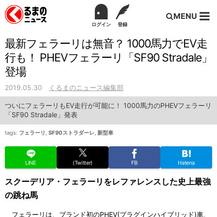
MENU
ログイン
登録
最新フェラーリは無音？ 1000馬力でEV走
行も！ PHEVフェラーリ「SF90 Stradale」
登場
2019.05.30
くるまのニュース編集部
ついにフェラーリもEV走行が可能に！ 1000馬力のPHEVフェラーリ
「SF90 Stradale」発表
tags:
フェラーリ
,
SF90ストラダーレ
,
新型車
LINE
(Twitter)
FB
Hatena
スクーデリア・フェラーリをレファレンスした史上最強
の跳ね馬
フェラーリは、ブランド初のPHEV(プラグインハイブリッド)車、