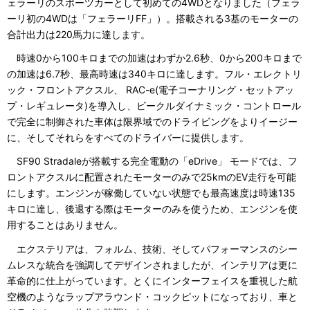
ェラーリのスポーツカーとして初めての4WDとなりました（フェラ
ーリ初の4WDは「フェラーリFF」）。搭載される3基のモーターの
合計出力は220馬力に達します。
時速0から100キロまでの加速はわずか2.6秒、0から200キロまで
の加速は6.7秒、最高時速は340キロに達します。フル・エレクトリ
ック・フロントアクスル、 RAC-e(電子コーナリング・セットアッ
プ・レギュレータ)を導入し、ビークルダイナミック・コントロール
で完全に制御された車体は限界域でのドライビングをよりイージー
に、そしてそれらをすべてのドライバーに提供します。
SF90 Stradaleが搭載する完全電動の「eDrive」 モードでは、フ
ロントアクスルに配置されたモーターのみで25kmのEV走行を可能
にします。エンジンが稼働していない状態でも最高速度は時速135
キロに達し、後退する際はモーターのみを使うため、エンジンを使
用することはありません。
エクステリアは、フォルム、技術、そしてパフォーマンスのシー
ムレスな統合を強調してデザインされましたが、インテリアは更に
革命的に仕上がっています。とくにインターフェイスを重視した航
空機のようなラップアラウンド・コックピットになっており、車と