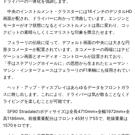
ドライバーの一体化を強調します。
中央のインストルメント・クラスターには16インチのデジタルHD
画面が配され、ドライバーに向かって湾曲しています。エンジンと
モーターがオフ状態になるとインストルメントは黒に変わり、コッ
クピットの素晴らしくミニマリストな印象を際立たせます。
フェラーリの伝統に従って、デフォルト画面の中央には大きな円
形タコメーターが配置されています。タコメーターの両端にはナビ
ゲーション画面とオーディオ・コントロールが設置されており、
「手はステアリングホイールに」の思想から生まれたヒューマン・
マシン・インターフェースはフェラーリのF1車輌にも採用されてい
ます。
ヘッド・アップ・ディスプレイはあらゆるデータをフロントガラ
スに映し出します。これにより、ドライバーは気が散ることなくド
ライビングを楽しむことが可能です。
SF90 Stradaleのボディサイズは全長4710mm×全幅1972mm×全
高1186mm。前後重量配分はフロント45対リア55で、乾燥重量は
1570キロです。