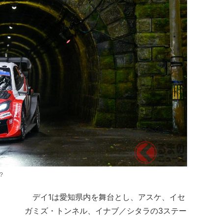
？
デイ1は愛知県内を舞台とし、アスケ、イセ
ガミズ・トンネル、イナブ／シタラの3ステー