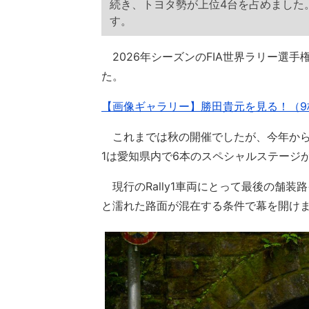
続き、トヨタ勢が上位4台を占めました
す。
2026年シーズンのFIA世界ラリー選手
た。
【画像ギャラリー】勝田貴元を見る！（9
これまでは秋の開催でしたが、今年から
1は愛知県内で6本のスペシャルステージ
現行のRally1車両にとって最後の舗
と濡れた路面が混在する条件で幕を開け