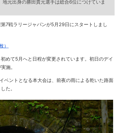
。地元出身の勝田貴元選手は総合6位につけていま
権第7戦ラリージャパンが5月29日にスタートしまし
枚）
初めて5月へと日程が変更されています。初日のデイ
が実施。
装路イベントとなる本大会は、前夜の雨による乾いた路面
ました。