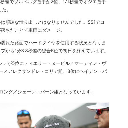
秒差でソルベルグ選手が2位、17.1秒差でオジエ選手
した。
は順調な滑り出しとはなりませんでした。SS1でコー
が落ちたことで車両にダメージ。
濡れた路面でハードタイヤを使用する状況となりま
プから1分3.8秒差の総合6位で初日を終えています。
ンデが5位にティエリー・ヌービル／マーティン・ヴ
ー／アレクサンドレ・コリア組、8位にヘイデン・パ
ロング／シェーン・バーン組となっています。