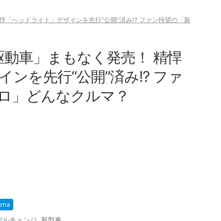
悍「ヘッドライト」デザインを先行“公開”済み!? ファン待望の「新
駆動車」まもなく発売！ 精悍
ンを先行“公開”済み!? ファ
ロ」どんなクルマ？
ena
デルチェンジ
,
新型車