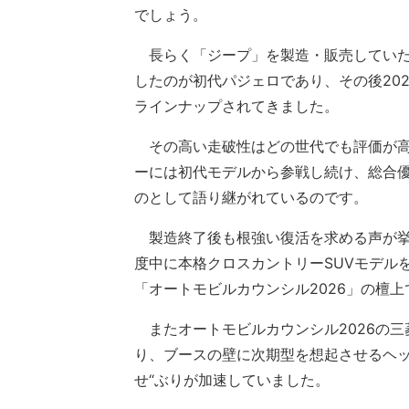
でしょう。
長らく「ジープ」を製造・販売していた三
したのが初代パジェロであり、その後20
ラインナップされてきました。
その高い走破性はどの世代でも評価が高
ーには初代モデルから参戦し続け、総合優
のとして語り継がれているのです。
製造終了後も根強い復活を求める声が挙が
度中に本格クロスカントリーSUVモデルを
「オートモビルカウンシル2026」の檀
またオートモビルカウンシル2026の三
り、ブースの壁に次期型を想起させるヘッ
せ“ぶりが加速していました。