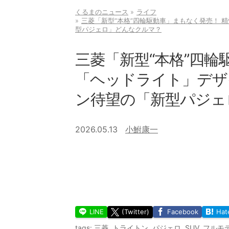
くるまのニュース
ライフ
三菱「新型“本格”四輪駆動車」まもなく発売！ 精
型パジェロ」どんなクルマ？
三菱「新型“本格”四輪
「ヘッドライト」デザイ
ン待望の「新型パジェ
2026.05.13
小鮒康一
LINE
(Twitter)
Facebook
Hat
tags:
三菱
,
トライトン
,
パジェロ
,
SUV
,
フルモ