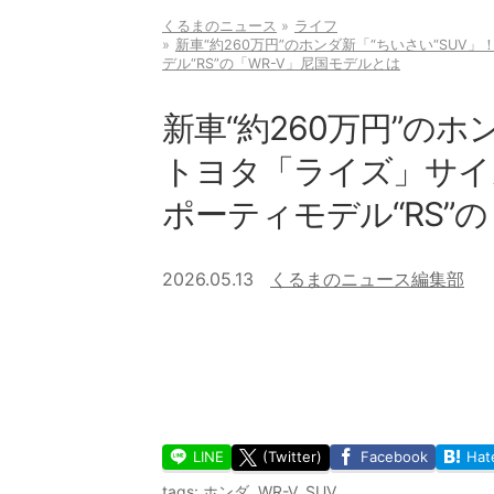
くるまのニュース
ライフ
新車“約260万円”のホンダ新「“ちいさい“SUV
デル“RS”の「WR-V」尼国モデルとは
新車“約260万円”のホ
トヨタ「ライズ」サイズ
ポーティモデル“RS”
2026.05.13
くるまのニュース編集部
LINE
(Twitter)
Facebook
Hat
tags:
ホンダ
,
WR-V
,
SUV