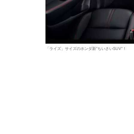
「ライズ」サイズのホンダ新“ちいさいSUV”！