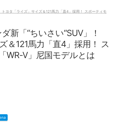
」！ トヨタ「ライズ」サイズ＆121馬力「直4」採用！ スポーティモ
ンダ新「“ちいさい“SUV」！
＆121馬力「直4」採用！ ス
の「WR-V」尼国モデルとは
ena