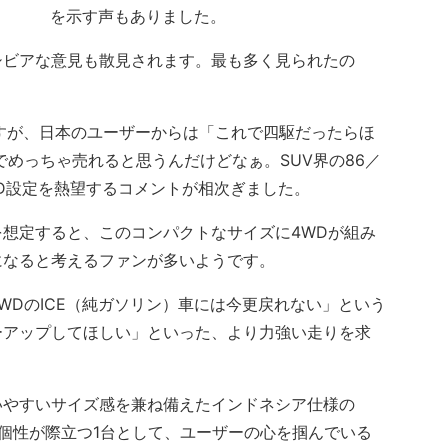
を示す声もありました。
ビアな意見も散見されます。最も多く見られたの
すが、日本のユーザーからは「これで四駆だったらほ
でめっちゃ売れると思うんだけどなぁ。SUV界の86／
WD設定を熱望するコメントが相次ぎました。
想定すると、このコンパクトなサイズに4WDが組み
になると考えるファンが多いようです。
DのICE（純ガソリン）車には今更戻れない」という
ーアップしてほしい」といった、より力強い走りを求
やすいサイズ感を兼ね備えたインドネシア仕様の
な個性が際立つ1台として、ユーザーの心を掴んでいる