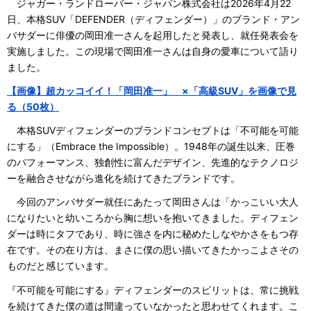
ジャガー・ランドローバー・ジャパン株式会社は2026年4月22
日、本格SUV「DEFENDER（ディフェンダー）」のブランド・アン
バサダーに俳優の岡田准一さんを起用したと発表し、就任発表会を
実施しました。この現場で岡田准一さんは自身の愛車について語り
ました。
【画像】超カッコイイ！「岡田准一」 ×「高級SUV」を画像で見
る（50枚）
本格SUVディフェンダーのブランドコンセプトは「不可能を可能
にする」（Embrace the Impossible）。1948年の誕生以来、圧巻
のパフォーマンス、独創性に富んだデザイン、先進的なテクノロジ
ーを融合させながら進化を続けてきたブランドです。
今回のアンバサダー就任にあたって岡田さんは「かっこいい大人
になりたいと幼いころから胸に想いを抱いてきました。ディフェン
ダーは時にタフであり、時に強さを内に秘めたしなやかさをもつ存
在です。その在り方は、まさに僕の思い描いてきたかっこよさその
ものだと感じています。
『不可能を可能にする』ディフェンダーのスピリットは、常に挑戦
を続けてきた僕の道は間違っていなかったと思わせてくれます。こ