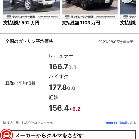
支払総額
592
万円
支払総額
1103
万円
支払総額
全国のガソリン平均価格
2026/08/05時点最新
レギュラー
166.7
0.0
ハイオク
直近の平均価格
177.8
0.0
軽油
156.4
+0.2
情報提供元：株式会社ゴーゴーラボ
gogogsで詳細をみる
メーカーからクルマをさがす