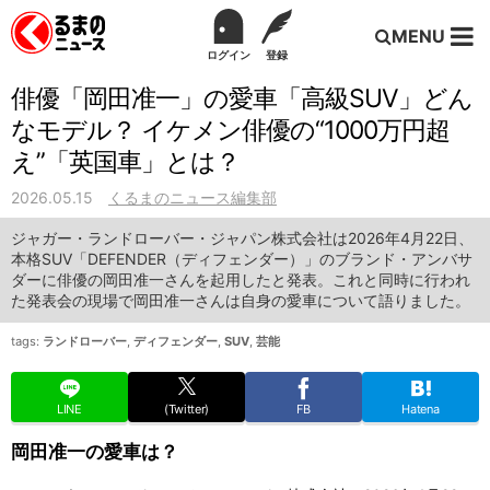
MENU
ログイン
登録
俳優「岡田准一」の愛車「高級SUV」どん
なモデル？ イケメン俳優の“1000万円超
え”「英国車」とは？
2026.05.15
くるまのニュース編集部
ジャガー・ランドローバー・ジャパン株式会社は2026年4月22日、
本格SUV「DEFENDER（ディフェンダー）」のブランド・アンバサ
ダーに俳優の岡田准一さんを起用したと発表。これと同時に行われ
た発表会の現場で岡田准一さんは自身の愛車について語りました。
tags:
ランドローバー
,
ディフェンダー
,
SUV
,
芸能
LINE
(Twitter)
FB
Hatena
岡田准一の愛車は？