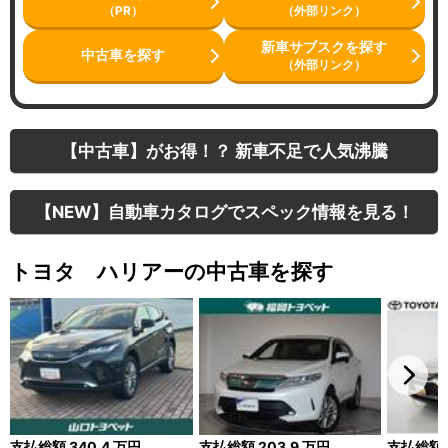
（PR）
（外部リンク）
新車サブスクを探す
中古車を探す
（外部リンク）
【中古車】がお得！？ 新車不足で人気沸騰
【NEW】自動車カタログでスペック情報を見る！
トヨタ ハリアーの中古車を探す
支払総額
340.4
万円
支払総額
203.9
万円
支払総額