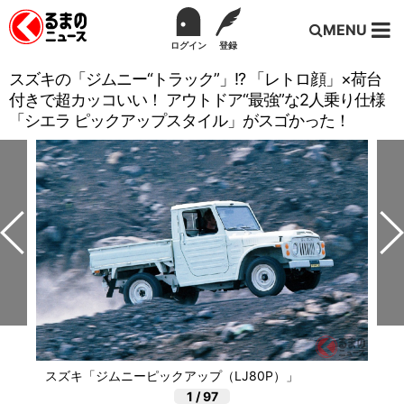
MENU
ログイン
登録
スズキの「ジムニー“トラック”」!? 「レトロ顔」×荷台
付きで超カッコいい！ アウトドア“最強”な2人乗り仕様
「シエラ ピックアップスタイル」がスゴかった！
スズキ「ジムニーピックアップ（LJ80P）」
1
/
97