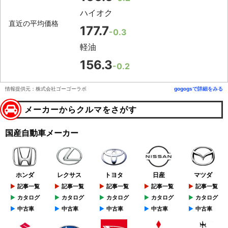
ハイオク
直近の平均価格
177.7
-0.3
軽油
156.3
-0.2
情報提供元：株式会社ゴーゴーラボ
gogogsで詳細をみる
メーカーからクルマをさがす
国産自動車メーカー
ホンダ
レクサス
トヨタ
日産
マツダ
記事一覧
記事一覧
記事一覧
記事一覧
記事一覧
カタログ
カタログ
カタログ
カタログ
カタログ
中古車
中古車
中古車
中古車
中古車