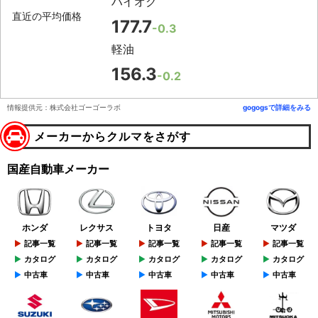
ハイオク
直近の平均価格
177.7
-0.3
軽油
156.3
-0.2
情報提供元：株式会社ゴーゴーラボ
gogogsで詳細をみる
メーカーからクルマをさがす
国産自動車メーカー
ホンダ
レクサス
トヨタ
日産
マツダ
記事一覧
記事一覧
記事一覧
記事一覧
記事一覧
カタログ
カタログ
カタログ
カタログ
カタログ
中古車
中古車
中古車
中古車
中古車