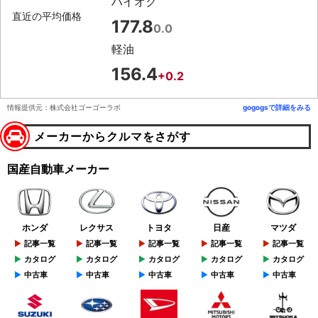
ハイオク
直近の平均価格
177.8
0.0
軽油
156.4
+0.2
情報提供元：株式会社ゴーゴーラボ
gogogsで詳細をみる
メーカーからクルマをさがす
国産自動車メーカー
ホンダ
レクサス
トヨタ
日産
マツダ
記事一覧
記事一覧
記事一覧
記事一覧
記事一覧
カタログ
カタログ
カタログ
カタログ
カタログ
中古車
中古車
中古車
中古車
中古車