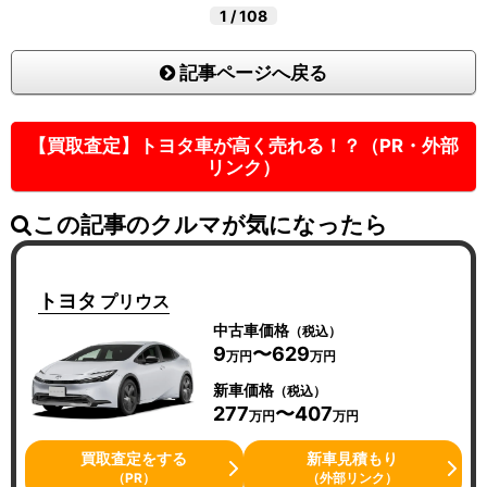
1
/
108
記事ページへ戻る
【買取査定】トヨタ車が高く売れる！？（PR・外部
リンク）
この記事のクルマが気になったら
トヨタ
プリウス
中古車価格
（税込）
9
〜629
万円
万円
新車価格
（税込）
277
〜407
万円
万円
買取査定をする
新車見積もり
（PR）
（外部リンク）