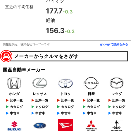
ハイオク
直近の平均価格
177.7
-0.3
軽油
156.3
-0.2
情報提供元：株式会社ゴーゴーラボ
gogogsで詳細をみる
メーカーからクルマをさがす
国産自動車メーカー
ホンダ
レクサス
トヨタ
日産
マツダ
記事一覧
記事一覧
記事一覧
記事一覧
記事一覧
カタログ
カタログ
カタログ
カタログ
カタログ
中古車
中古車
中古車
中古車
中古車