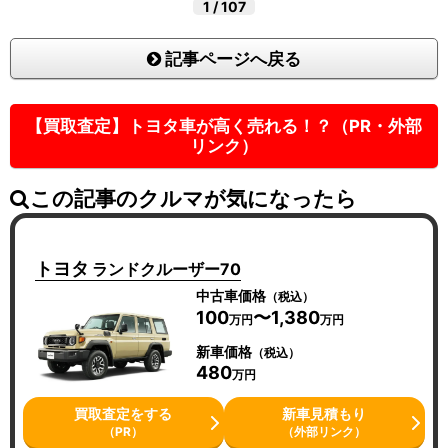
1
/
107
記事ページへ戻る
【買取査定】トヨタ車が高く売れる！？（PR・外部
リンク）
この記事のクルマが気になったら
トヨタ
ランドクルーザー70
中古車価格
（税込）
100
〜1,380
万円
万円
新車価格
（税込）
480
万円
買取査定をする
新車見積もり
（PR）
（外部リンク）