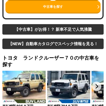
中古車を探す
【中古車】がお得！？ 新車不足で人気沸騰
【NEW】自動車カタログでスペック情報を見る！
トヨタ ランドクルーザー７０の中古車を
探す
支払総額
805.9
万円
支払総額
794.9
万円
支払総額