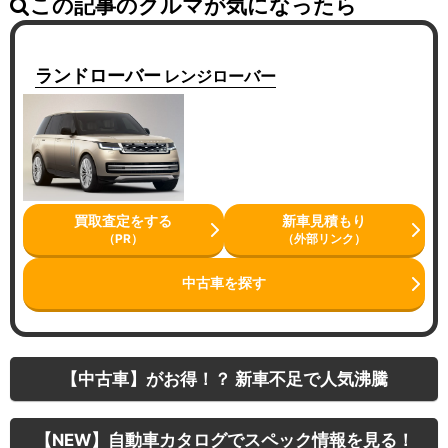
この記事のクルマが気になったら
ランドローバー
レンジローバー
買取査定をする
新車見積もり
（PR）
（外部リンク）
中古車を探す
【中古車】がお得！？ 新車不足で人気沸騰
【NEW】自動車カタログでスペック情報を見る！