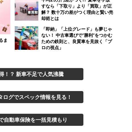
すなら「下取り」より「買取」が正
解？ 数十万の差がつく理由と賢い売
却術とは
「即納」「上位グレード」も夢じゃ
ない！ 中古車選びで“勝利”をつかむ
るま
ための鉄則と、良質車を見抜く「プ
ロの視点」
得！？ 新車不足で人気沸騰
タログでスペック情報を見る！
で自動車保険を一括見積もり