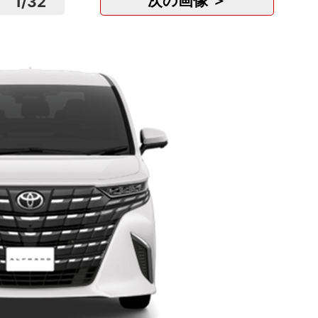
次の画像 ＞
1
/
32
動画ク
マーケ.
株式会社
東京
正社
月
障が
株式会
東京
正社
年