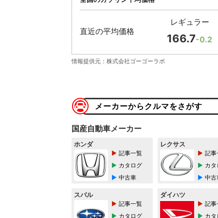
レギュラー
直近の平均価格
166.7
-0.2
情報提供元：株式会社ゴーゴーラボ
メーカーからクルマをさがす
国産自動車メーカー
ホンダ
レクサス
記事一覧
記事
カタログ
カタ
中古車
中古
スバル
ダイハツ
記事一覧
記事
カタログ
カタ