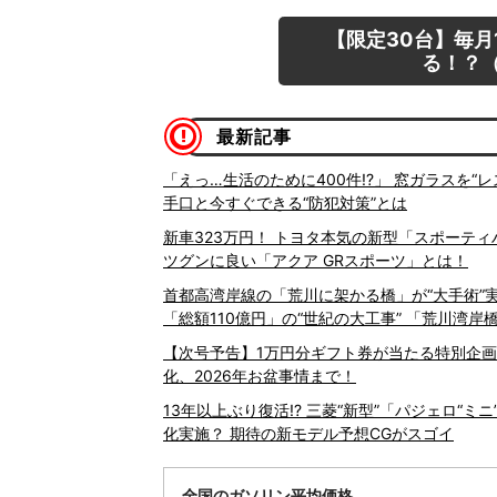
【限定30台】毎月
る！？（
最新記事
「えっ…生活のために400件!?」 窓ガラスを
手口と今すぐできる“防犯対策”とは
新車323万円！ トヨタ本気の新型「スポーテ
ツグンに良い「アクア GRスポーツ」とは！
首都高湾岸線の「荒川に架かる橋」が“大手術”実
「総額110億円」の“世紀の大工事” 「荒川湾
【次号予告】1万円分ギフト券が当たる特別企画実
化、2026年お盆事情まで！
13年以上ぶり復活!? 三菱“新型”「パジェロ“ミ
化実施？ 期待の新モデル予想CGがスゴイ
全国のガソリン平均価格