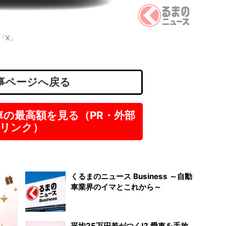
個人営
験OK .
エクス
「X」
大阪
正社
月
事ページへ戻る
車の最高額を見る（PR・外部
リンク）
くるまのニュース Business ～自動
車業界のイマとこれから～
平均25万円差がつく!? 愛車を手放