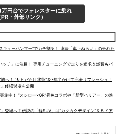
1万円台でフォレスターに乗れ
PR・外部リンク）
“レスキューハンマー”でカチ割る！ 連続「車上ねらい」の呆れた
ィハッチ」に注目！ 専用チューニングで走りを追求＆燃費もバ
施へ！ “サビだらけ状態”を7年半かけて完全リフレッシュ！
岸橋」修繕現場を公開
施中！ “スシロー×GR”異色コラボや「新型ハリアー」の進
ニ”」登場へ!? 伝説の「軽SUV」は“カクカクデザイン”＆５ドア