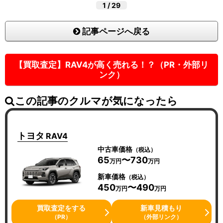
1
/
29
記事ページへ戻る
【買取査定】RAV4が高く売れる！？（PR・外部リ
ンク）
この記事のクルマが気になったら
トヨタ
RAV4
中古車価格
（税込）
65
〜730
万円
万円
新車価格
（税込）
450
〜490
万円
万円
買取査定をする
新車見積もり
（PR）
（外部リンク）