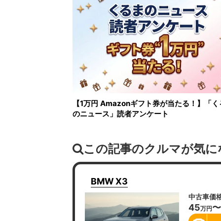
【1万円 Amazonギフト券が当たる！】「く
のニュース」読者アンケート
この記事のクルマが気に
BMW
X3
中古車価
45
〜
万円