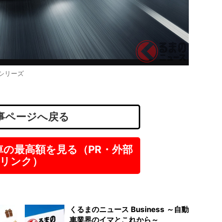
「復職
一般社
東京
正社
シリーズ
月給
事ページへ戻る
車の最高額を見る（PR・外部
リンク）
くるまのニュース Business ～自動
車業界のイマとこれから～