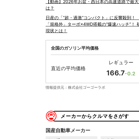
【動画】2026年お盆・西日本の高速道路で最
は？
日産の「“超・過激”コンパクト」に反響殺到！
「規格外」ターボ×4WD搭載の“爆速ハッチ”！ 
現状とは！
全国のガソリン平均価格
レギュラー
直近の平均価格
166.7
-0.2
情報提供元：株式会社ゴーゴーラボ
メーカーからクルマをさがす
国産自動車メーカー