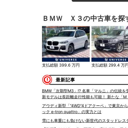
ＢＭＷ Ｘ３の中古車を探
支払総額
399.6
万円
支払総額
299.4
万
最新記事
BMW「次期型M3」!? 名車「マルニ」の伝統
新モデルは長距離走行性能も可能！ 新たな「M
アウディ新型「“4WD”4ドアクーペ」で東京から
ック e-tron quattro」の実力とは
雪にも車重にも負けない新世代のスタッドレスタイヤ