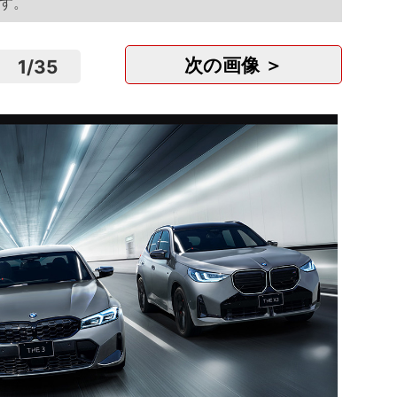
ます。
次の画像 ＞
1
/
35
調理師
公立阿
東京
正社
月
鍼灸師
立川わ
東京
正社
月