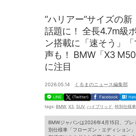
“ハリアー”サイズの新
話題に！ 全長4.7m
ン搭載に「速そう」「
声も！ BMW「X3 
に注目
2026.05.14
くるまのニュース編集部
LINE
(Twitter)
Facebook
Hat
tags:
BMW
,
X3
,
SUV
,
ハイブリッド
,
特別仕様車
BMWジャパンは2026年4月15日、プレミ
別仕様車「フローズン・エディション」