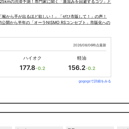
大25kmの渋滞予測！専門家に聞く「激混みを回避するコツ」と
 「喉から手が出るほど欲しい！」「ぜひ市販して！」の声！
初公開から半年の「オーラNISMO RSコンセプト」市販化への
2026/08/06時点最新
ハイオク
軽油
177.8
156.2
-0.2
-0.2
gogogsで詳細をみる