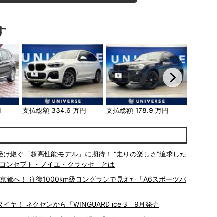
す
円
支払総額
334.6
万円
支払総額
178.9
万円
支払総額
を受け継ぐ「超高性能モデル」に期待！ “走りの楽しさ”追求した
 コンセプト・ノイエ・クラッセ」とは
京都へ！ 往復1000km級ロングランで見えた「A6スポーツバ
！ ネクセンから「WINGUARD ice 3」9月発売