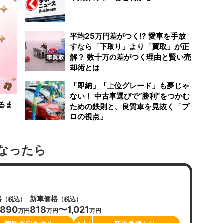
平均25万円差がつく!? 愛車を手放
すなら「下取り」より「買取」が正
解？ 数十万の差がつく理由と賢い売
却術とは
「即納」「上位グレード」も夢じゃ
ない！ 中古車選びで“勝利”をつかむ
るま
ための鉄則と、良質車を見抜く「プ
ロの視点」
なったら
格
新車価格
（税込）
（税込）
890
818
〜1,021
万円
万円
万円