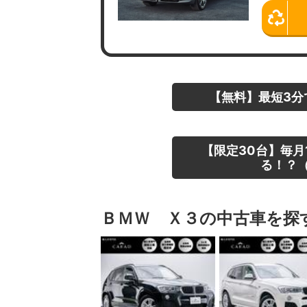
【無料】最短3分
【限定30台】毎月
る！？（
ＢＭＷ Ｘ３の中古車を探