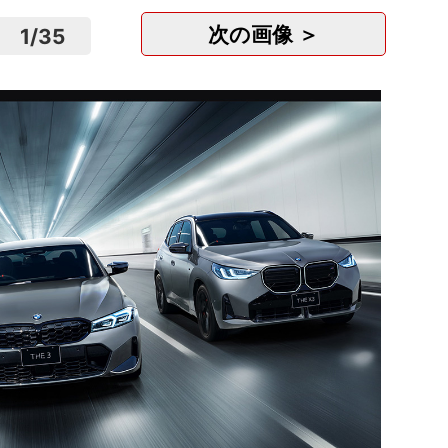
次の画像 ＞
1
/
35
松山市
株式会社V
愛媛
正社
月給
スー
株式会
山形
正社
時給