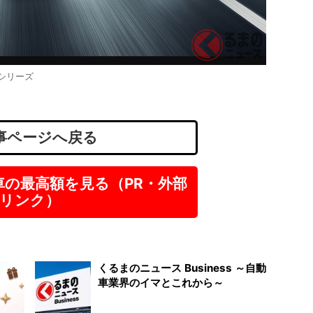
歯科医
医療法人
大阪
正社
シリーズ
月
事ページへ戻る
車の最高額を見る（PR・外部
リンク）
くるまのニュース Business ～自動
車業界のイマとこれから～