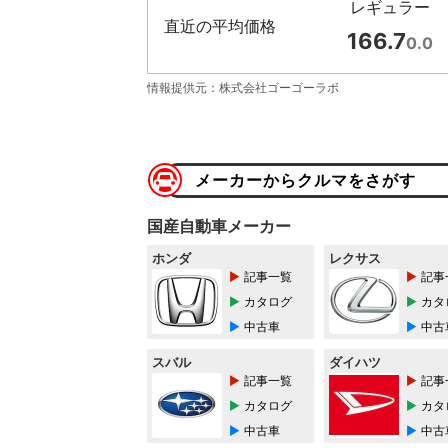
レギュラー
直近の平均価格
166.7
0.0
情報提供元：株式会社ゴーゴーラボ
メーカーからクルマをさがす
国産自動車メーカー
ホンダ
レクサス
記事一覧
記事
カタログ
カタ
中古車
中古
スバル
ダイハツ
記事一覧
記事
カタログ
カタ
中古車
中古