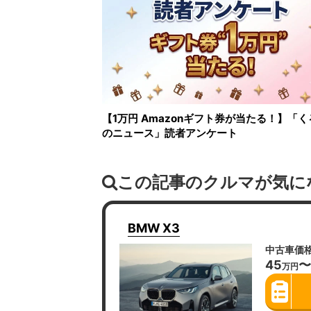
【1万円 Amazonギフト券が当たる！】「く
のニュース」読者アンケート
この記事のクルマが気に
BMW
X3
中古車価
45
〜
万円