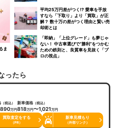
平均25万円差がつく!? 愛車を手放
すなら「下取り」より「買取」が正
解？ 数十万の差がつく理由と賢い売
却術とは
「即納」「上位グレード」も夢じゃ
ない！ 中古車選びで“勝利”をつかむ
るま
ための鉄則と、良質車を見抜く「プ
ロの視点」
なったら
格
新車価格
（税込）
（税込）
890
818
〜1,021
万円
万円
万円
買取査定をする
新車見積もり
（PR）
（外部リンク）