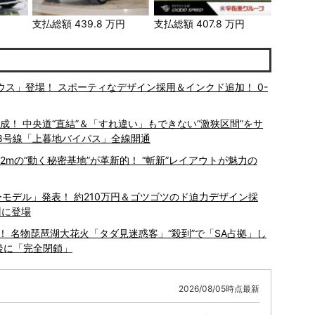
円
支払総額
439.8
万円
支払総額
407.8
万円
支払総額
ウス」登場！ スポーティなデザイン採用＆インクド追加！ 0-
成！ 中央道“直結”＆「すれ違い」もできない“激狭区間”をサ
18号線「上暮地バイパス」全線開通
.2mの“動く秘密基地”が革新的！ “斬新”レイアウトが魅力の
ーモデル」発表！ 約210万円＆ゴツゴツのド迫力デザイン採
州に登場
施！ 名物琵琶湖大花火「タダ見迷惑客」“殺到”で「SA占拠」し
後に「完全閉鎖」
2026/08/05時点最新