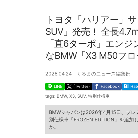
トヨタ「ハリアー」サ
SUV」発売！ 全長4.
「直6ターボ」エンジ
なBMW「X3 M50
2026.04.24
くるまのニュース編集部
LINE
(Twitter)
Facebook
Hat
tags:
BMW
,
X3
,
SUV
,
特別仕様車
BMWジャパンは2026年4月15日、プレミ
別仕様車「FROZEN EDITION」
か。