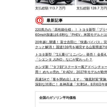
支払総額
113.7
万円
支払総額
128.7
万
最新記事
220馬力の「高性能仕様」！ トヨタ新型「プリ
60mph加速は6.6秒な「PHEV」米国モデルとは
20年越し開通！ 富士吉田に「快適バイパス」完
クッと解消！ 国道139号を補完する山梨県道7
トヨタ新型「“2人乗り”ミニバン」発売！ 全長4
「シエンタ JUNO」なにが変わった？
ホンダ新「“タフ顔”スクーター風アドベンチャ
用！ めちゃ売れ「X-ADV」2027年モデルが欧
高速SAで「客を閉め出します」 “徹底対策”実
深刻な渋滞に！ 名神高速「大津SA」8月6日午
全国のガソリン平均価格