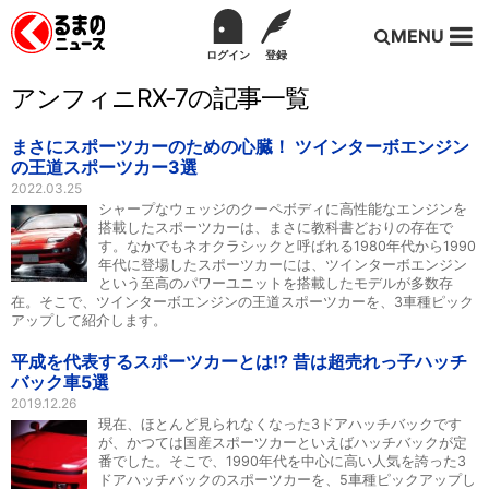
MENU
ログイン
登録
アンフィニRX-7の記事一覧
まさにスポーツカーのための心臓！ ツインターボエンジン
の王道スポーツカー3選
2022.03.25
シャープなウェッジのクーペボディに高性能なエンジンを
搭載したスポーツカーは、まさに教科書どおりの存在で
す。なかでもネオクラシックと呼ばれる1980年代から1990
年代に登場したスポーツカーには、ツインターボエンジン
という至高のパワーユニットを搭載したモデルが多数存
在。そこで、ツインターボエンジンの王道スポーツカーを、3車種ピック
アップして紹介します。
平成を代表するスポーツカーとは!? 昔は超売れっ子ハッチ
バック車5選
2019.12.26
現在、ほとんど見られなくなった3ドアハッチバックです
が、かつては国産スポーツカーといえばハッチバックが定
番でした。そこで、1990年代を中心に高い人気を誇った3
ドアハッチバックのスポーツカーを、5車種ピックアップし