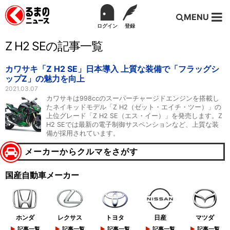
MENU
ログイン
登録
Z H2 SEの記事一覧
カワサキ「Z H2 SE」日本導入 上質な装備で「フラッグシ
ップZ」の魅力を向上
2021.03.07
カワサキは998ccのスーパーチャージドエンジンを搭載し
たネイキッドモデル「Z H2（ゼット・エイチ・ツー）」の
上位グレード「Z H2 SE（エス・イー）」を発売します。Z
H2 SEでは最新の電子制御サスペンションなど、上質な装
備が採用されています。
メーカーからクルマをさがす
国産自動車メーカー
ホンダ
レクサス
トヨタ
日産
マツダ
記事一覧
記事一覧
記事一覧
記事一覧
記事一覧