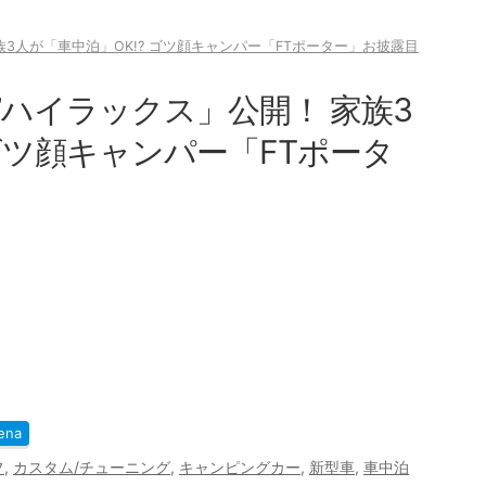
族3人が「車中泊」OK!? ゴツ顔キャンパー「FTポーター」お披露目
”ハイラックス」公開！ 家族3
 ゴツ顔キャンパー「FTポータ
ena
フ
,
カスタム/チューニング
,
キャンピングカー
,
新型車
,
車中泊