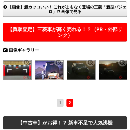
【画像】超カッコいい！ これがまもなく登場の三菱「新型パジェ
ロ」!? 画像で見る
【買取査定】三菱車が高く売れる！？（PR・外部リ
ンク）
画像ギャラリー
1
2
【中古車】がお得！？ 新車不足で人気沸騰