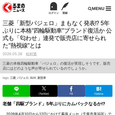
MENU
ログイン
登録
三菱「新型パジェロ」まもなく発表!? 5年
ぶりに本格“四輪駆動車”ブランド復活か 公
式も「匂わせ」連発で販売店に寄せられ
た“熱視線”とは
2026.05.28
松村透
三菱の本格四輪駆動車「パジェロ」の復活が実現しそうです。販売
店にはどのような声が寄せられているのでしょうか。
tags:
三菱
,
パジェロ
,
SUV
,
新型車
LINE
(Twitter)
FB
Hatena
老舗「四駆ブランド」5年ぶりにカムバックなるか!?
2026年4月10日から12日にかけて幕張メッセ（千葉市美浜区）で