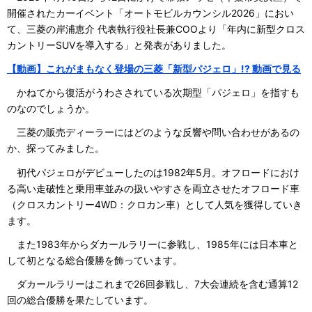
開催されたカーイベント「オートモビルカウンシル2026」におい
て、三菱の岸浦恵介 代表執行役社長兼COOより「年内に新型クロス
カントリーSUVを導入する」と発表がありました。
【動画】これがまもなく登場の三菱「新型パジェロ」!? 動画で見る
かねてから復活がうわさされている次期型「パジェロ」を指すも
のなのでしょうか。
三菱の販売ディーラーにはどのような反響や問い合わせがあるの
か、探ってみました。
初代パジェロがデビューしたのは1982年5月。オフロードにおけ
る高い走破性と乗用車並みの扱いやすさを両立させたオフロード車
（クロスカントリー4WD：クロカン車）として人気を獲得していき
ます。
また1983年からダカールラリーに参戦し、1985年には日本車と
して初となる総合優勝を飾っています。
ダカールラリーはこれまで26回参戦し、7大会連続を含む通算12
回の総合優勝を果たしています。