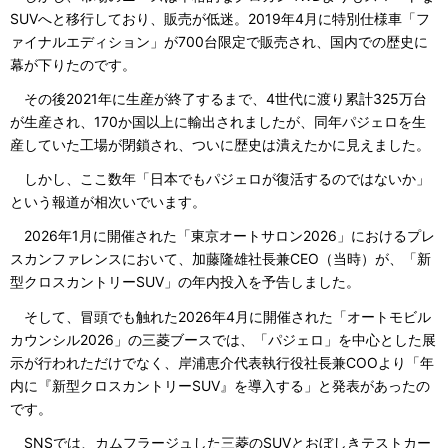
SUVへと移行しており、販売が低迷。2019年4月に特別仕様車「フ
ァイナルエディション」が700台限定で販売され、国内での歴史に
幕が下りたのです。
その後2021年に生産が終了するまで、4世代に渡り累計325万台
が生産され、170か国以上に輸出されましたが、同年パジェロを生
産していた工場が閉鎖され、ついに歴史は潰えたかに見えました。
しかし、ここ数年「日本でもパジェロが復活するのではないか」
という報道が相次いでいます。
2026年1月に開催された「東京オートサロン2026」におけるプレ
スカンファレンスにおいて、加藤隆雄社長兼CEO（当時）が、「新
型クロスカントリーSUV」の年内投入を予告しました。
そして、冒頭でも触れた2026年4月に開催された「オートモビル
カウンシル2026」の三菱ブースでは、「パジェロ」を中心とした展
示が行われただけでなく、岸浦恵介代表執行役社長兼COOより「年
内に『新型クロスカントリーSUV』を導入する」と発表があったの
です。
SNSでは、カムフラージュした三菱のSUVとおぼしきテストカー