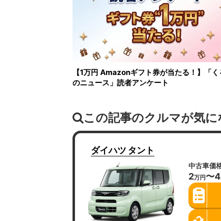
【1万円 Amazonギフト券が当たる！】「く
のニュース」読者アンケート
この記事のクルマが気に
ダイハツ
タント
中古車価
2
〜4
万円