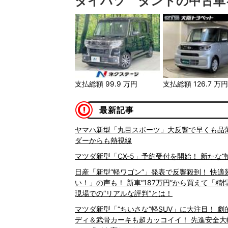
ダイハツ タントの中古車
支払総額
99.9
万円
支払総額
126.7
万
最新記事
ヤマハ新型「丸目スポーツ」大反響で早くも品薄!? 
ダーからも熱視線
マツダ新型「CX-5」予約受付を開始！ 新たな“
日産「新型“軽ワゴン”」発表で反響殺到！ 快
い！」の声も！ 新車“187万円”から買えて「
現場での“リアルな評判”とは！
マツダ新型「“ちいさな”軽SUV」に大注目！ 
ディ＆武骨カーキも超カッコイイ！ 先進安全