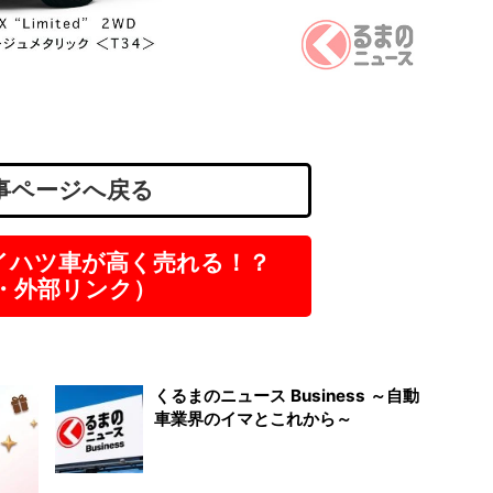
株式会
福岡
正社
月給
事ページへ戻る
イハツ車が高く売れる！？
R・外部リンク）
くるまのニュース Business ～自動
車業界のイマとこれから～