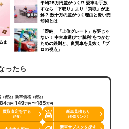
平均25万円差がつく!? 愛車を手放
すなら「下取り」より「買取」が正
解？ 数十万の差がつく理由と賢い売
却術とは
「即納」「上位グレード」も夢じゃ
ない！ 中古車選びで“勝利”をつかむ
るま
ための鉄則と、良質車を見抜く「プ
ロの視点」
なったら
格
新車価格
（税込）
（税込）
84
149
〜185
万円
万円
万円
買取査定をする
新車見積もり
（PR）
（外部リンク）
新車サブスクを探す