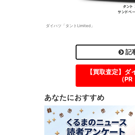
ダイハツ「タントLimited」
記
【買取査定】ダ
（P
あなたにおすすめ