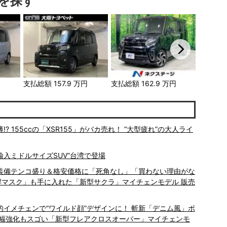
を探す
円
支払総額
157.9
万円
支払総額
162.9
万円
支払総額
155ccの「XSR155」がバカ売れ！ “大型疲れ”の大人ライ
輸入ミドルサイズSUV”台湾で登場
適装備テンコ盛り＆格安価格に「死角なし」「買わない理由がな
精悍マスク」も手に入れた「新型サクラ」マイチェンモデル 販売
劇的イメチェンで“ワイルド顔”デザインに！ 斬新「デニム風」ボ
大幅強化もスゴい「新型フレアクロスオーバー」マイチェンモ