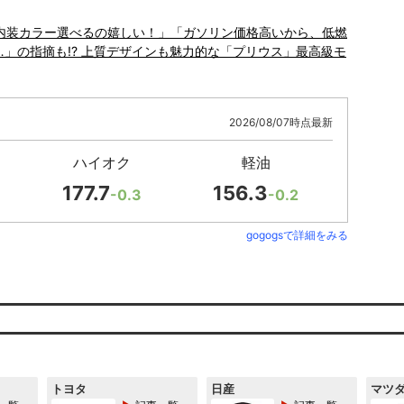
「内装カラー選べるの嬉しい！」「ガソリン価格高いから、低燃
…」の指摘も!? 上質デザインも魅力的な「プリウス」最高級モ
2026/08/07時点最新
ハイオク
軽油
177.7
156.3
-0.3
-0.2
gogogsで詳細をみる
トヨタ
日産
マツ