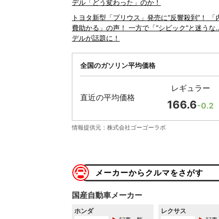
デル「どう変わった」のか！
トヨタ新型「プリウス」発売に“反響殺到”！ 
費助かる」の声！ 一方で「”シビック“と迷うな
デルが話題に！
全国のガソリン平均価格
レギュラー
直近の平均価格
166.6
-0.2
情報提供元：株式会社ゴーゴーラボ
メーカーからクルマをさがす
国産自動車メーカー
ホンダ
レクサス