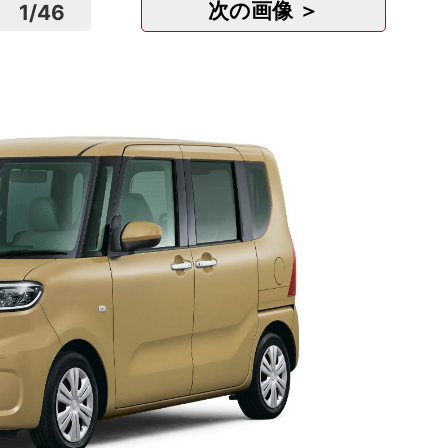
次の画像 ＞
1
/
46
営業/
株式会
富山
派遣
時給
IT製
東京エ
東京
正社
月給
整備