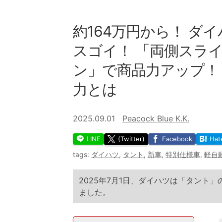
約164万円から！ ダ
スゴイ！ 「両側スラ
ン」で商品力アップ！ 特
力とは
2025.09.01
Peacock Blue K.K.
LINE
(Twitter)
Facebook
Hat
tags:
ダイハツ
,
タント
,
新車
,
特別仕様車
,
軽自
2025年7月1日、ダイハツは「タント」の新
ました。