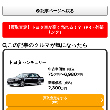
記事ページへ戻る
【買取査定】トヨタ車が高く売れる！？（PR・外部
リンク）
この記事のクルマが気になったら
トヨタ
センチュリー
中古車価格
（税込）
75
〜6,980
万円
万円
新車価格
（税込）
2,300
万円
買取査定をする
（PR）