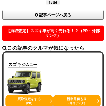
1
/
86
記事ページへ戻る
【買取査定】スズキ車が高く売れる！？（PR・外部
リンク）
この記事のクルマが気になったら
スズキ
ジムニー
買取査定をする
新車見積もり
（PR）
（外部リンク）