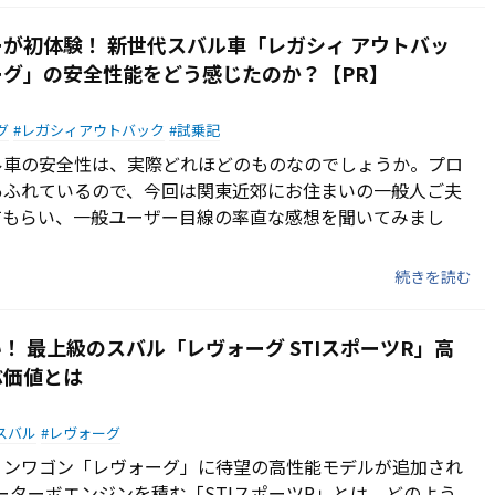
が初体験！ 新世代スバル車「レガシィ アウトバッ
グ」の安全性能をどう感じたのか？【PR】
グ
レガシィアウトバック
試乗記
ル車の安全性は、実際どれほどのものなのでしょうか。プロ
あふれているので、今回は関東近郊にお住まいの一般人ご夫
てもらい、一般ユーザー目線の率直な感想を聞いてみまし
続きを読む
！ 最上級のスバル「レヴォーグ STIスポーツR」高
ぶ価値とは
スバル
レヴォーグ
ョンワゴン「レヴォーグ」に待望の高性能モデルが追加され
ターターボエンジンを積む「STIスポーツR」とは、どのよう