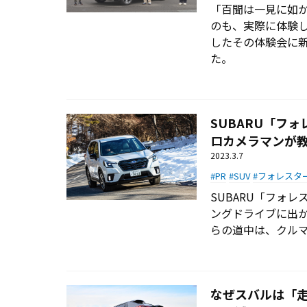
「百聞は一見に如
のも、実際に体験し
したその体験会に
た。
SUBARU「フォ
ロカメラマンが教
2023.3.7
PR
SUV
フォレスタ
SUBARU「フォレ
ングドライブに出
らの道中は、クル
なぜスバルは「走