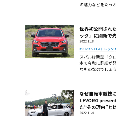
の魅力などをたっ
世界初公開された
ック」に刷新で
2022.11.8
SUV
クロストレック
スバルは新型「クロ
本で今秋に詳細が
なものなのでしょ
なぜ自転車競技に
LEVORG pre
た“その理由”と
2022.11.4