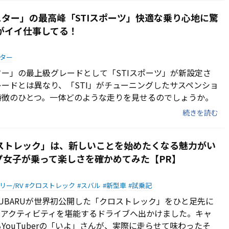
ター」の最高峰「STIスポーツ」快適な乗り心地に驚
”がイイ仕事してる！
ター
ー」の最上級グレードとして「STIスポーツ」が新設定さ
ードとは異なり、「STI」がチューニングしたサスペンショ
特徴のひとつ。一体どのような走りを見せるのでしょうか。
続きを読む
ロストレック」は、新しいことを始めたくなる魅力がい
プ女子が乗って楽しさを確かめてみた【PR】
リー/RV
クロストレック
スバル
新型車
試乗記
にSUBARUが世界初公開した「クロストレック」をひと足先に
アアクティビティを堪能するドライブへ出かけました。キャ
YouTuberの「いよ」さんが、実際に走らせて味わったそ