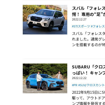
スバル「フォレス
愕！ 専用の“足
2022.12.27
STIスポーツ
フォレス
スバル「フォレスタ
れました。通常グレ
ンを搭載するのが
SUBARU「ク
っぱい！ キャン
2022.12.22
PR
SUV/クロスカント
2022年9月15日
駆って、アウトド
ンプ情報を発信する