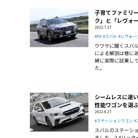
子育てファミリー
ク」と「レヴォー
2022.7.27
PR
スバル
レヴォー
ウワサに聞くスバ
による解説は巷に
婦に実際に試乗し
た。
シームレスに速い
性能ワゴンを選
2022.6.27
ステーションワゴン
スバルのステーシ
ました。2.4リッ