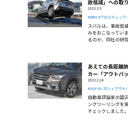
故低減」への取
2023.3.5
WRX
クロストレック
スバルは、事故低
みをおこなってい
るのか、同社の研
あえての長距離旅
カー「アウトバ
2023.2.24
SUV
レガシィアウト
自動車評論家の国
ングツーリングを
チェックしました