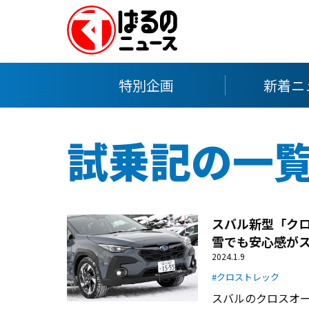
特別企画
新着ニ
試乗記の一
スバル新型「クロ
雪でも安心感がス
2024.1.9
クロストレック
スバルのクロスオー