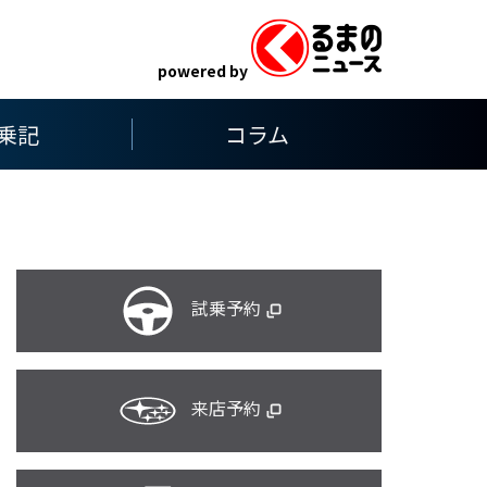
powered by
乗記
コラム
試乗予約
来店予約