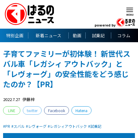
powered by
特別企画
新着ニュース
動画
試乗記
コラム
子育てファミリーが初体験！ 新世代ス
バル車「レガシィ アウトバック」と
「レヴォーグ」の安全性能をどう感じ
たのか？【PR】
2022.7.27
伊藤梓
LINE
twitter
Facebook
Hatena
PR
スバル
レヴォーグ
レガシィアウトバック
試乗記