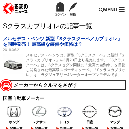
MENU
ログイン
登録
Sクラスカブリオレの記事一覧
メルセデス・ベンツ 新型「Sクラスクーペ／カブリオレ」
を同時発売！ 最高級な装備や価格は？
2018.06.21
メルセデス・ベンツは、新型「Sクラスクーペ」と新型「S
クラスカブリオレ」を6月20日より発売します。「Sクラス
クーペ」は、Sクラスセダン同様に「最高の自動車」を目指
し開発された最高級スポーティクーペ。「Sクラスカブリオ
レ」は、ラグジュアリー4シーターオープンモデルです。
メーカーからクルマをさがす
国産自動車メーカー
ホンダ
レクサス
トヨタ
日産
マツダ
記事一覧
記事一覧
記事一覧
記事一覧
記事一覧