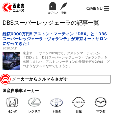
MENU
ログイン
登録
DBSスーパーレッジェーラの記事一覧
総額6000万円!! アストン・マーティン「DBX」と「DBS
スーパーレッジェーラ・ヴォランテ」が東京オートサロン
にやってきた！
2020.01.11
東京オートサロン2020にて、アストンマーティンが
「DBX」と「DBSスーパーレッジェーラ・ヴォランテ」を
出展しました。アストンマーティンの最新モデル2台は、ど
のようなクルマなのでしょうか。
メーカーからクルマをさがす
国産自動車メーカー
ホンダ
レクサス
トヨタ
日産
マツダ